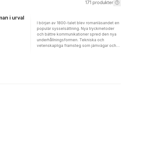
171
produkter
man i urval
I början av 1800-talet blev romanläsandet en
populär sysselsättning. Nya tryckmetoder
och bättre kommunikationer spred den nya
underhållningsformen. Tekniska och
vetenskapliga framsteg som järnvägar och
elektricitet, tillsammans med spiritism och
andra flugor, förändrade världen. Horace
Walpole hade skrivit sin skräckroman Borgen
i Otranto några årtionden tidigare, och 1818
kom Mary Shelleys Frankenstein. Sådana
böcker blev början till en våg av gotisk
skräck i framför allt Storbritannien mer eller
mindre övernaturliga berättelser i miljöer
med vittrande slott, åskväder, sönderslitna
moln och månsken över upprörda hav,
alltsammans befolkat av hålögda adelsmän
och bleka jungfrur. Många av de som skrev
gotisk skräck var kvinnor, och några av dem
finns i den här samlingen. Inte bara deras
noveller och romaner var förfärande och
utmanande, utan kanske ännu mer deras sätt