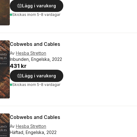
Lägg i varukorg
Skickas
inom 5-8 vardagar
Cobwebs and Cables
Av
Hesba Stretton
Inbunden, Engelska, 2022
431 kr
Lägg i varukorg
Skickas
inom 5-8 vardagar
Cobwebs and Cables
Av
Hesba Stretton
Häftad, Engelska, 2022