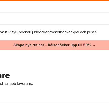
okus Play
E-böcker
Ljudböcker
Pocketböcker
Spel och pussel
Skapa nya rutiner – hälsoböcker upp till 50% →
are
 och snabb leverans.