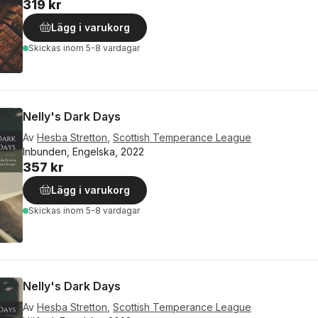
319 kr
Lägg i varukorg
Skickas
inom 5-8 vardagar
Nelly's Dark Days
Av
Hesba Stretton
,
Scottish Temperance League
Inbunden, Engelska, 2022
357 kr
Lägg i varukorg
Skickas
inom 5-8 vardagar
Nelly's Dark Days
Av
Hesba Stretton
,
Scottish Temperance League