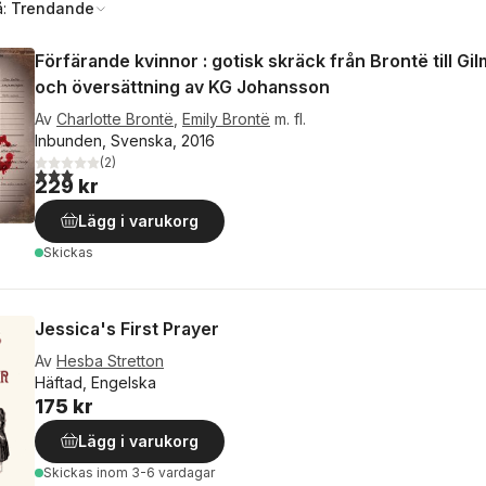
å:
Trendande
Förfärande kvinnor : gotisk skräck från Brontë till Gil
och översättning av KG Johansson
Av
Charlotte Brontë
,
Emily Brontë
m. fl.
Inbunden, Svenska, 2016
(
2
)
3,0
utav 5 stjärnor. Totalt antal röster:
229 kr
Lägg i varukorg
Skickas
Jessica's First Prayer
Av
Hesba Stretton
Häftad, Engelska
175 kr
Lägg i varukorg
Skickas
inom 3-6 vardagar