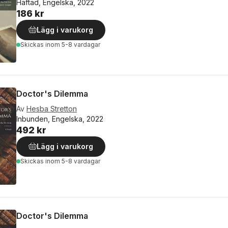
Häftad, Engelska, 2022
186 kr
Lägg i varukorg
Skickas
inom 5-8 vardagar
Doctor's Dilemma
Av
Hesba Stretton
Inbunden, Engelska, 2022
492 kr
Lägg i varukorg
Skickas
inom 5-8 vardagar
Doctor's Dilemma