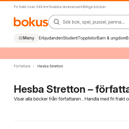
Fri frakt över 249 kr
•
Snabba leveranser
•
Billiga böcker
Sök bok, spel, pussel, penna...
Meny
Erbjudanden
Student
Topplistor
Barn & ungdom
B
Författare
Hesba Stretton
Hesba Stretton – författ
Visar alla böcker från författaren . Handla med fri frakt
Hoppa över filtreringsmeny