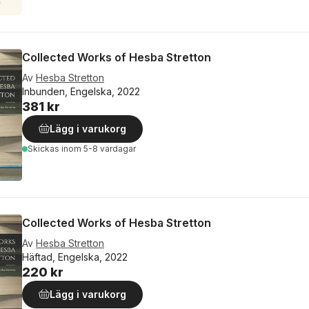
Collected Works of Hesba Stretton
Av
Hesba Stretton
Inbunden, Engelska, 2022
381 kr
Lägg i varukorg
Skickas
inom 5-8 vardagar
Collected Works of Hesba Stretton
Av
Hesba Stretton
Häftad, Engelska, 2022
220 kr
Lägg i varukorg