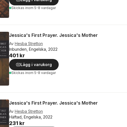
Skickas
inom 5-8 vardagar
Jessica's First Prayer. Jessica's Mother
Av
Hesba Stretton
Inbunden, Engelska, 2022
401 kr
Lägg i varukorg
Skickas
inom 5-8 vardagar
Jessica's First Prayer. Jessica's Mother
Av
Hesba Stretton
Häftad, Engelska, 2022
231 kr