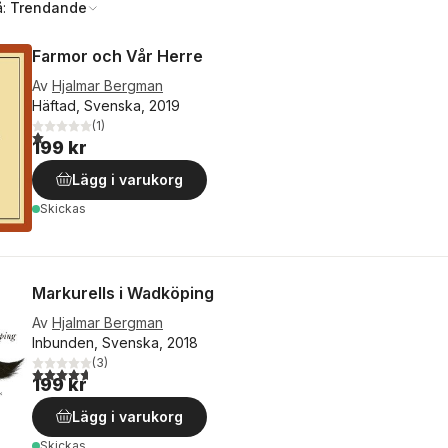
å:
Trendande
Farmor och Vår Herre
Av
Hjalmar Bergman
Häftad, Svenska, 2019
(
1
)
1,0
utav 5 stjärnor. Totalt antal röster:
199 kr
Lägg i varukorg
Skickas
Markurells i Wadköping
Av
Hjalmar Bergman
Inbunden, Svenska, 2018
(
3
)
4,7
utav 5 stjärnor. Totalt antal röster:
199 kr
Lägg i varukorg
Skickas