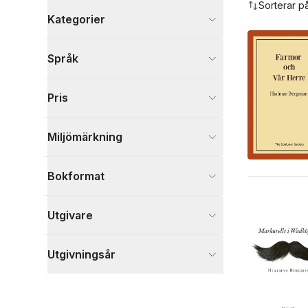
Sorterar p
Kategorier
Böcker
Språk
Skönlitteratur
107
Biografier
4
Pris
Barn och ungdom
1
Visa fler
Miljömärkning
Visa fler
Bokformat
Utgivare
Utgivningsår