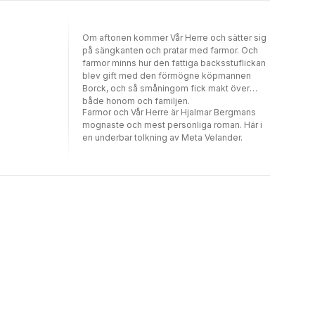
bland andra bröderna Grimm, Selma Lagerlöf,
Frans G. Bengtsson, Viktor Rydberg och
Charles Dickens.
Om aftonen kommer Vår Herre och sätter sig
på sängkanten och pratar med farmor. Och
farmor minns hur den fattiga backsstuflickan
blev gift med den förmögne köpmannen
Borck, och så småningom fick makt över
både honom och familjen.
Farmor och Vår Herre är Hjalmar Bergmans
mognaste och mest personliga roman. Här i
en underbar tolkning av Meta Velander.