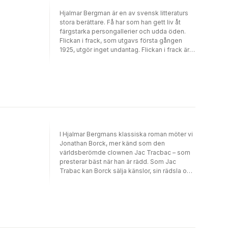
Hjalmar Bergman är en av svensk litteraturs
stora berättare. Få har som han gett liv åt
färgstarka persongallerier och udda öden.
Flickan i frack, som utgavs första gången
1925, utgör inget undantag. Flickan i frack är
en underhållande historia. I en lätt och
lekande ton delger oss berättaren vad som
händer en flicka som väljer att gå på en
studentbal, i den svenska småstaden
Wadköping, iklädd frack. Ett beslut som får
oanade konsekvenser... Modern är död,
fadern en betydande men missförstådd
uppfinnare, brodern Curry stadens
elegantaste yngling. Pojkvännen och greven
I Hjalmar Bergmans klassiska roman möter vi
Ludwig är mera kropp än hjärna, medan
Jonathan Borck, mer känd som den
huvudpersonen, Katja, är mera hjärna än
världsberömde clownen Jac Tracbac – som
kropp. Hon är en modern kvinna. På djupet
presterar bäst när han är rädd. Som Jac
avhandlar berättelsen ämnen som låg i tiden:
Trabac kan Borck sälja känslor, sin rädsla och
kvinnans ställning, kvinnans rätt till utbildning
sin ångest. Publiken vet dock inte att hans
samt vådan av fördomars förtryck. Få verk
skräck är äkta. Han är i det närmast
andas så mycket tjugotal som detta.
manodepressiv i sina växlingar mellan
upptåg och svartaste ångest; han är som ett
barn som någon måste ta hand om. Jac
känner allt mer motvilja mot att uppträda men