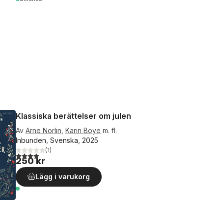
Klassiska berättelser om julen
Av
Arne Norlin
,
Karin Boye
m. fl.
Inbunden, Svenska, 2025
(
1
)
4,0
utav 5 stjärnor. Totalt antal röster:
250 kr
Lägg i varukorg