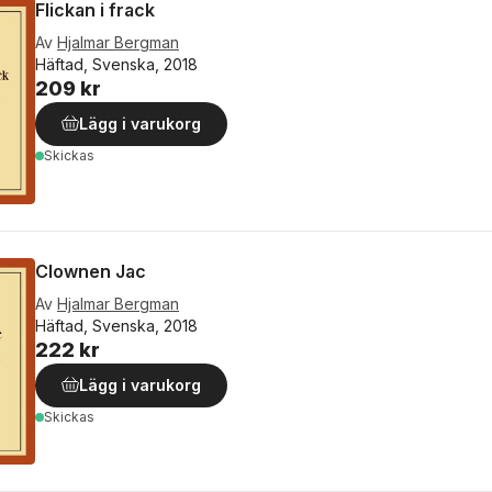
Flickan i frack
Av
Hjalmar Bergman
Häftad, Svenska, 2018
209 kr
Lägg i varukorg
Skickas
Clownen Jac
Av
Hjalmar Bergman
Häftad, Svenska, 2018
222 kr
Lägg i varukorg
Skickas