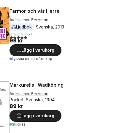
Farmor och vår Herre
Av
Hjalmar Bergman
Ljudbok
Svenska
, 
2013
(
2
)
5,0
utav 5 stjärnor. Totalt antal röster:
99 kr
Lägg i varukorg
Lyssna direkt efter köp
Markurells i Wadköping
Av
Hjalmar Bergman
Pocket, Svenska, 1994
89 kr
Lägg i varukorg
Skickas