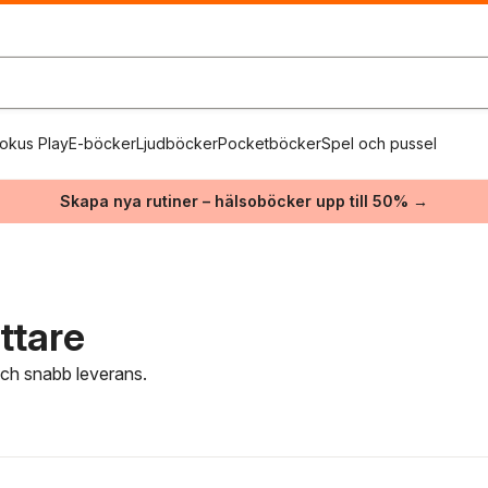
okus Play
E-böcker
Ljudböcker
Pocketböcker
Spel och pussel
Skapa nya rutiner – hälsoböcker upp till 50% →
ttare
 och snabb leverans.