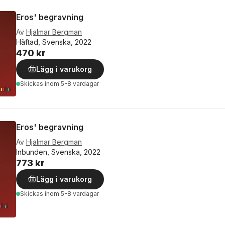
Eros' begravning
Av
Hjalmar Bergman
Häftad, Svenska, 2022
470 kr
Lägg i varukorg
Skickas
inom 5-8 vardagar
Eros' begravning
Av
Hjalmar Bergman
Inbunden, Svenska, 2022
773 kr
Lägg i varukorg
Skickas
inom 5-8 vardagar