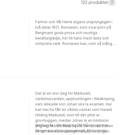
122
produkter
Farmor och Vår Herre utgavs ursprungligen i
två delar 1921. Romanen, som visar prov på
Bergmans goda prosa och mustiga
berättarglädje, hör till hans mest lästa och
omtyckta verk. Romanen kan, som så många
av författarens verk, tolkas som ett
samhällskritiskt inlägg; i det här fallet riktad
mot det borgerliga samhället, med dess
konventioner. Farmor, Agnes Borck, är en
originell, viljestark kvinna som för långa
resonerande samtal med Gud. I bokens
första del får vi en tillbakablick, där vi lär
känna farmor. Här beskrivs också släkten
Borcks historia under en 60-årsperiod.
Det är en stor dag för Markurell,
Bokens senare del kastar om perspektiven
värdshusvärden, uppkomlingen i Wadköping,
något. Det är farmors 75-årsdag och hon ska
vars älskade son Johan ska ta examen. Hur
sälja Borckska gård- en. Hon möter sin
kan han ha fått en sådan vacker son! Harald
skingrade familj, som konfront- erar henne
Hilding Markurell, som till det yttre är
och tvingar henne till nya insikter...
grovhuggen, medan Johan är en bildskön
Markurells i Wadköping [1919] var Hjalmar
yngling, liksom hans bäste vän Louis, sonen
Bergmans stora genombrott. Ett komiskt
till den konkursmässige häradshövdingen