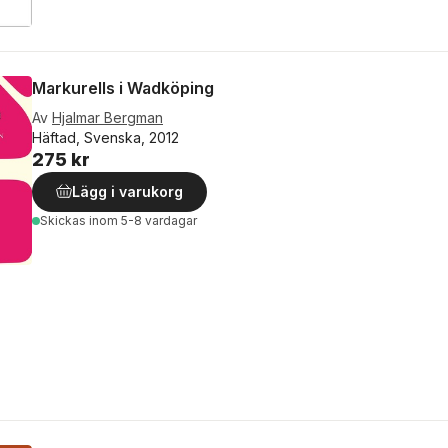
Markurells i Wadköping
Av
Hjalmar Bergman
Häftad, Svenska, 2012
275 kr
Lägg i varukorg
Skickas
inom 5-8 vardagar