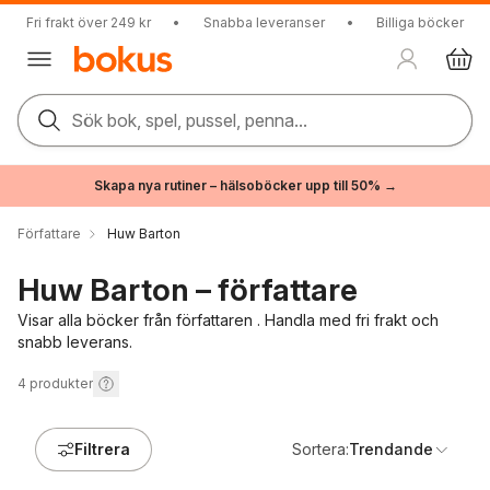
Fri frakt över 249 kr
•
Snabba leveranser
•
Billiga böcker
Sök bok, spel, pussel, penna...
Skapa nya rutiner – hälsoböcker upp till 50% →
Författare
Huw Barton
Huw Barton – författare
Visar alla böcker från författaren . Handla med fri frakt och
snabb leverans.
4
produkter
Filtrera
Sortera:
Trendande