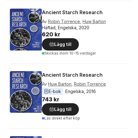
Ancient Starch Research
Av
Robin Torrence
,
Huw Barton
Häftad, Engelska, 2020
620 kr
Lägg till
Skickas
inom 10-15 vardagar
Ancient Starch Research
Av
Huw Barton
,
Robin Torrence
E-bok
Engelska
, 
2016
743 kr
Lägg till
Läs direkt efter köp