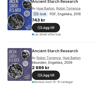
Ancient Starch Research
Av
Huw Barton
,
Robin Torrence
E-bok
PDF
, 
Engelska
, 
2016
743 kr
Lägg till
Läs direkt efter köp
Ancient Starch Research
Av
Robin Torrence
,
Huw Barton
Inbunden, Engelska, 2006
2 686 kr
Lägg till
Skickas
inom 10-15 vardagar