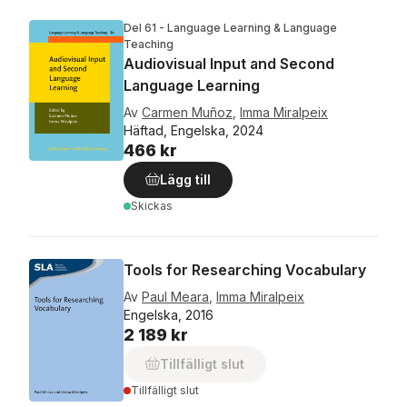
Del 61 - Language Learning & Language
Teaching
Audiovisual Input and Second
Language Learning
Av
Carmen Muñoz
,
Imma Miralpeix
Häftad, Engelska, 2024
466 kr
Lägg till
Skickas
Tools for Researching Vocabulary
Av
Paul Meara
,
Imma Miralpeix
Engelska, 2016
2 189 kr
Tillfälligt slut
Tillfälligt slut