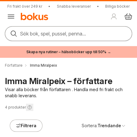
Fri frakt över 249 kr
•
Snabba leveranser
•
Billiga böcker
Sök bok, spel, pussel, penna...
Skapa nya rutiner – hälsoböcker upp till 50% →
Författare
Imma Miralpeix
Imma Miralpeix – författare
Visar alla böcker från författaren . Handla med fri frakt och
snabb leverans.
4
produkter
Filtrera
Sortera:
Trendande