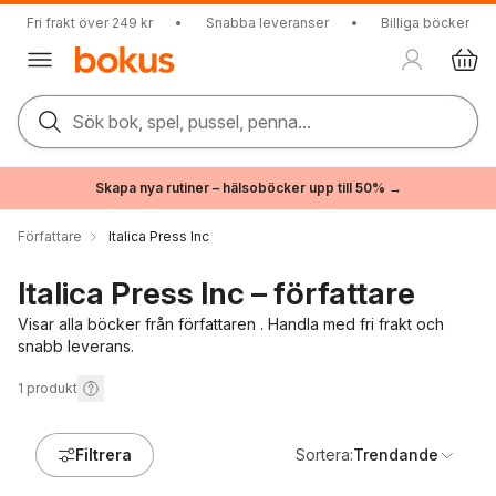
Fri frakt över 249 kr
•
Snabba leveranser
•
Billiga böcker
Sök bok, spel, pussel, penna...
Skapa nya rutiner – hälsoböcker upp till 50% →
Författare
Italica Press Inc
Italica Press Inc – författare
Visar alla böcker från författaren . Handla med fri frakt och
snabb leverans.
1
produkt
Filtrera
Sortera:
Trendande