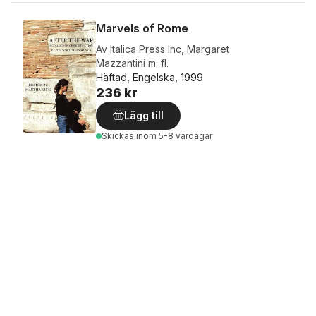
Marvels of Rome
Av
Italica Press Inc
,
Margaret
Mazzantini
m. fl.
Häftad, Engelska, 1999
236 kr
Lägg till
Skickas
inom 5-8 vardagar