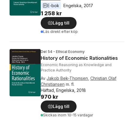
E-bok
Engelska
, 
2017
1 258 kr
Lägg till
Läs direkt efter köp
Del 54 - Ethical Economy
History of Economic Rationalities
Economic Reasoning as Knowledge and
Practice Authority
Av
Jakob Bek-Thomsen
,
Christian Olaf
Christiansen
m. fl.
Häftad, Engelska, 2018
970 kr
Lägg till
Skickas
inom 10-15 vardagar