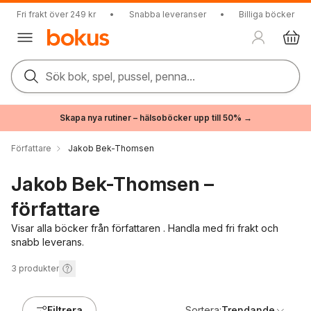
Fri frakt över 249 kr
•
Snabba leveranser
•
Billiga böcker
Sök bok, spel, pussel, penna...
Skapa nya rutiner – hälsoböcker upp till 50% →
Författare
Jakob Bek-Thomsen
Jakob Bek-Thomsen –
författare
Visar alla böcker från författaren . Handla med fri frakt och
snabb leverans.
3
produkter
Filtrera
Sortera:
Trendande