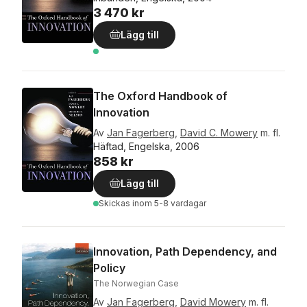
3 470 kr
Lägg till
The Oxford Handbook of
Innovation
Av
Jan Fagerberg
,
David C. Mowery
m. fl.
Häftad, Engelska, 2006
858 kr
Lägg till
Skickas
inom 5-8 vardagar
Innovation, Path Dependency, and
Policy
The Norwegian Case
Av
Jan Fagerberg
,
David Mowery
m. fl.