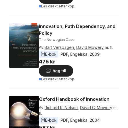
Läs direkt efter köp
Innovation, Path Dependency, and
Policy
The Norwegian Case
Av
Bart Verspagen
,
David Mowery
m. fl.
E-bok
PDF
, 
Engelska
, 
2009
475 kr
Lägg till
Läs direkt efter köp
Oxford Handbook of Innovation
Av
Richard R. Nelson
,
David C. Mowery
m.
fl.
E-bok
PDF
, 
Engelska
, 
2004
587 kr