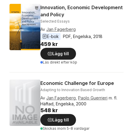
Innovation, Economic Development
and Policy
Selected Essays
Av
Jan Fagerberg
E-bok
PDF
, 
Engelska
, 
2018
459 kr
Lägg till
Läs direkt efter köp
Economic Challenge for Europe
Adapting to Innovation Based Growth
Av
Jan Fagerberg
,
Paolo Guerrieri
m. fl.
Häftad, Engelska, 2000
548 kr
Lägg till
Skickas
inom 5-8 vardagar