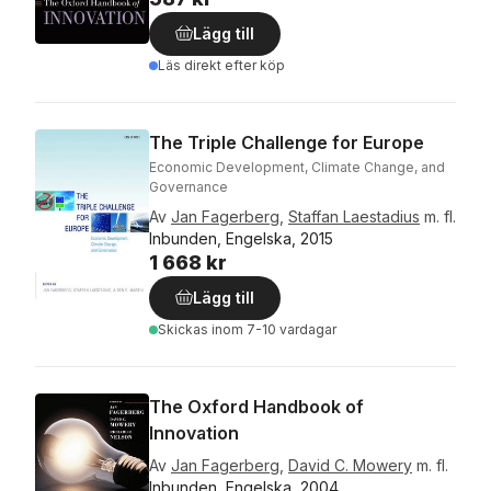
Lägg till
Läs direkt efter köp
The Triple Challenge for Europe
Economic Development, Climate Change, and
Governance
Av
Jan Fagerberg
,
Staffan Laestadius
m. fl.
Inbunden, Engelska, 2015
1 668 kr
Lägg till
Skickas
inom 7-10 vardagar
The Oxford Handbook of
Innovation
Av
Jan Fagerberg
,
David C. Mowery
m. fl.
Inbunden, Engelska, 2004