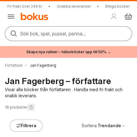
Fri frakt över 249 kr
•
Snabba leveranser
•
Billiga böcker
Sök bok, spel, pussel, penna...
Skapa nya rutiner – hälsoböcker upp till 50% →
Författare
Jan Fagerberg
Jan Fagerberg – författare
Visar alla böcker från författaren . Handla med fri frakt och
snabb leverans.
18
produkter
Filtrera
Sortera:
Trendande