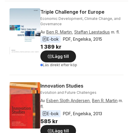
Triple Challenge for Europe
Economic Development, Climate Change, and
Governance
Av
Ben R. Martin
,
Staffan Laestadius
m. fl.
E-bok
PDF
, 
Engelska
, 
2015
1 389 kr
Lägg till
Läs direkt efter köp
Innovation Studies
Evolution and Future Challenges
Av
Esben Sloth Andersen
,
Ben R. Martin
m.
fl.
E-bok
PDF
, 
Engelska
, 
2013
585 kr
Lägg till