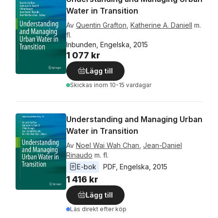
Water in Transition
Av
Quentin Grafton
,
Katherine A. Daniell
m.
fl.
Inbunden, Engelska, 2015
1 077 kr
Lägg till
Skickas
inom 10-15 vardagar
Understanding and Managing Urban
Water in Transition
Av
Noel Wai Wah Chan
,
Jean-Daniel
Rinaudo
m. fl.
E-bok
PDF
, 
Engelska
, 
2015
1 416 kr
Lägg till
Läs direkt efter köp