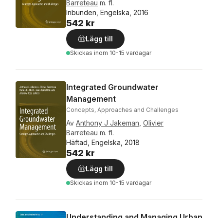
Barreteau
m. fl.
Inbunden, Engelska, 2016
542 kr
Lägg till
Skickas
inom 10-15 vardagar
Integrated Groundwater
Management
Concepts, Approaches and Challenges
Av
Anthony J Jakeman
,
Olivier
Barreteau
m. fl.
Häftad, Engelska, 2018
542 kr
Lägg till
Skickas
inom 10-15 vardagar
Understanding and Managing Urban