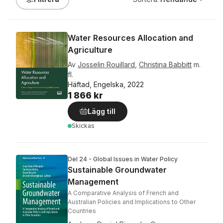
Water Resources Allocation and
Agriculture
Av
Josselin Rouillard
,
Christina Babbitt
m.
fl.
Häftad, Engelska, 2022
1 866 kr
Lägg till
Skickas
Del 24 - Global Issues in Water Policy
Sustainable Groundwater
Management
A Comparative Analysis of French and
Australian Policies and Implications to Other
Countries