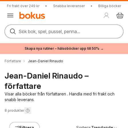
Fri frakt över 249 kr
•
Snabba leveranser
•
Billiga böcker
Sök bok, spel, pussel, penna...
Skapa nya rutiner – hälsoböcker upp till 50% →
Författare
Jean-Daniel Rinaudo
Jean-Daniel Rinaudo –
författare
Visar alla böcker från författaren . Handla med fri frakt och
snabb leverans.
8
produkter
Filtrera
Sortera:
Trendande