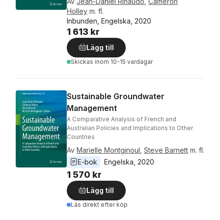
Av
Jean-Daniel Rinaudo
,
Cameron
Holley
m. fl.
Inbunden, Engelska, 2020
1 613 kr
Lägg till
Skickas
inom 10-15 vardagar
Sustainable Groundwater
Management
A Comparative Analysis of French and
Australian Policies and Implications to Other
Countries
Av
Marielle Montginoul
,
Steve Barnett
m. fl.
E-bok
Engelska
, 
2020
1 570 kr
Lägg till
Läs direkt efter köp