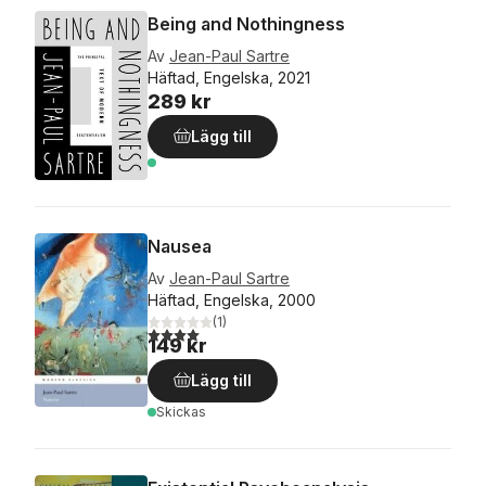
Being and Nothingness
Av
Jean-Paul Sartre
Häftad, Engelska, 2021
289 kr
Lägg till
Nausea
Av
Jean-Paul Sartre
Häftad, Engelska, 2000
(
1
)
4,0
utav 5 stjärnor. Totalt antal röster:
149 kr
Lägg till
Skickas