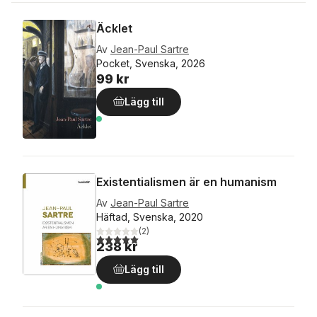
Äcklet
Av
Jean-Paul Sartre
Pocket, Svenska, 2026
99 kr
Lägg till
Existentialismen är en humanism
Av
Jean-Paul Sartre
Häftad, Svenska, 2020
(
2
)
5,0
utav 5 stjärnor. Totalt antal röster:
238 kr
Lägg till