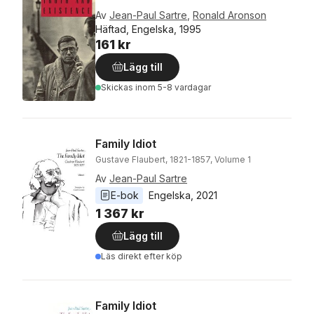
Av
Jean-Paul Sartre
,
Ronald Aronson
Häftad, Engelska, 1995
161 kr
Lägg till
Skickas
inom 5-8 vardagar
Family Idiot
Gustave Flaubert, 1821-1857, Volume 1
Av
Jean-Paul Sartre
E-bok
Engelska
, 
2021
1 367 kr
Lägg till
Läs direkt efter köp
Family Idiot