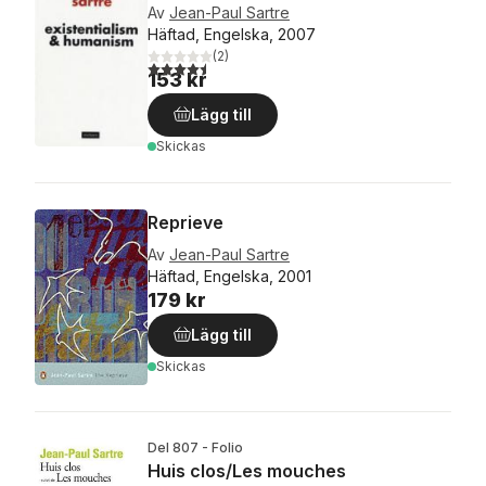
Av
Jean-Paul Sartre
Häftad, Engelska, 2007
(
2
)
4,5
utav 5 stjärnor. Totalt antal röster:
153 kr
Lägg till
Skickas
Reprieve
Av
Jean-Paul Sartre
Häftad, Engelska, 2001
179 kr
Lägg till
Skickas
Del 807 - Folio
Huis clos/Les mouches