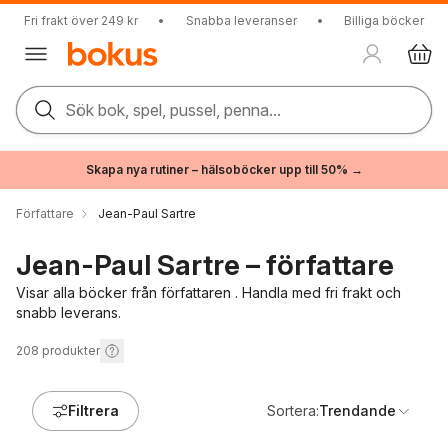
Fri frakt över 249 kr
•
Snabba leveranser
•
Billiga böcker
Sök bok, spel, pussel, penna...
Skapa nya rutiner – hälsoböcker upp till 50% →
Författare
Jean-Paul Sartre
Jean-Paul Sartre – författare
Visar alla böcker från författaren . Handla med fri frakt och
snabb leverans.
208
produkter
Filtrera
Sortera:
Trendande