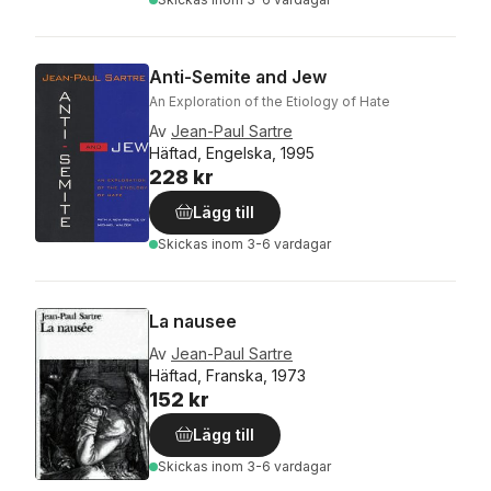
Anti-Semite and Jew
An Exploration of the Etiology of Hate
Av
Jean-Paul Sartre
Häftad, Engelska, 1995
228 kr
Lägg till
Skickas
inom 3-6 vardagar
La nausee
Av
Jean-Paul Sartre
Häftad, Franska, 1973
152 kr
Lägg till
Skickas
inom 3-6 vardagar