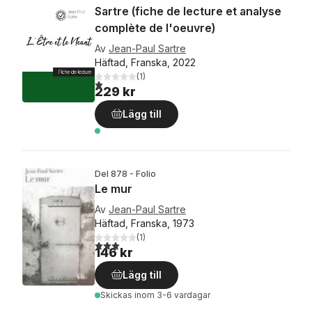
Sartre (fiche de lecture et analyse
complète de l'oeuvre)
Av
Jean-Paul Sartre
Häftad, Franska, 2022
(
1
)
1,0
utav 5 stjärnor. Totalt antal röster:
229 kr
Lägg till
Del 878 - Folio
Le mur
Av
Jean-Paul Sartre
Häftad, Franska, 1973
(
1
)
3,0
utav 5 stjärnor. Totalt antal röster:
146 kr
Lägg till
Skickas
inom 3-6 vardagar