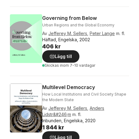
Governing from Below
Urban Regions and the Global Economy
Av
Jefferey M. Sellers
,
Peter Lange
m. fl.
Häftad, Engelska, 2002
406 kr
Lägg till
Skickas
inom 7-10 vardagar
Multilevel Democracy
How Local Institutions and Civil Society Shape
the Modern State
Av
Jefferey M. Sellers
,
Anders
Lidstr&#246;m
m. fl.
Inbunden, Engelska, 2020
1 844 kr
Lägg till