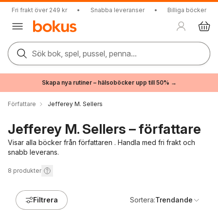
Fri frakt över 249 kr
•
Snabba leveranser
•
Billiga böcker
Sök bok, spel, pussel, penna...
Skapa nya rutiner – hälsoböcker upp till 50% →
Författare
Jefferey M. Sellers
Jefferey M. Sellers – författare
Visar alla böcker från författaren . Handla med fri frakt och
snabb leverans.
8
produkter
Filtrera
Sortera:
Trendande