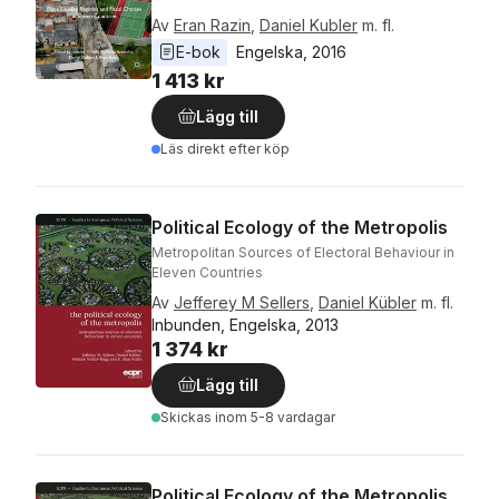
Av
Eran Razin
,
Daniel Kubler
m. fl.
E-bok
Engelska
, 
2016
1 413 kr
Lägg till
Läs direkt efter köp
Political Ecology of the Metropolis
Metropolitan Sources of Electoral Behaviour in
Eleven Countries
Av
Jefferey M Sellers
,
Daniel Kübler
m. fl.
Inbunden, Engelska, 2013
1 374 kr
Lägg till
Skickas
inom 5-8 vardagar
Political Ecology of the Metropolis