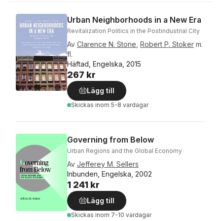
Urban Neighborhoods in a New Era
Revitalization Politics in the Postindustrial City
Av
Clarence N. Stone
,
Robert P. Stoker
m.
fl.
Häftad, Engelska, 2015
267 kr
Lägg till
Skickas
inom 5-8 vardagar
Governing from Below
Urban Regions and the Global Economy
Av
Jefferey M. Sellers
Inbunden, Engelska, 2002
1 241 kr
Lägg till
Skickas
inom 7-10 vardagar