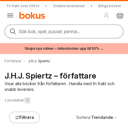
Fri frakt över 249 kr
•
Snabba leveranser
•
Billiga böcker
Sök bok, spel, pussel, penna...
Skapa nya rutiner – hälsoböcker upp till 50% →
Författare
J.H.J. Spiertz
J.H.J. Spiertz – författare
Visar alla böcker från författaren . Handla med fri frakt och
snabb leverans.
2
produkter
Filtrera
Sortera:
Trendande