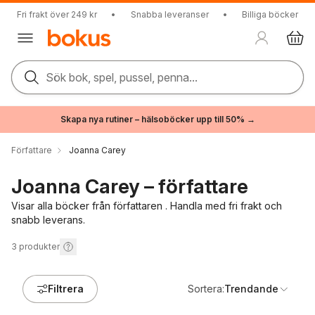
Fri frakt över 249 kr
•
Snabba leveranser
•
Billiga böcker
Sök bok, spel, pussel, penna...
Skapa nya rutiner – hälsoböcker upp till 50% →
Författare
Joanna Carey
Joanna Carey – författare
Visar alla böcker från författaren . Handla med fri frakt och
snabb leverans.
3
produkter
Filtrera
Sortera:
Trendande