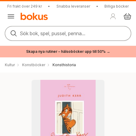
Fri frakt över 249 kr
•
Snabba leveranser
•
Billiga böcker
Sök bok, spel, pussel, penna...
Skapa nya rutiner – hälsoböcker upp till 50% →
Kultur
Konstböcker
Konsthistoria