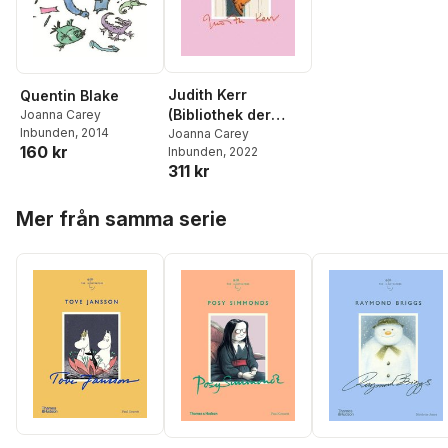
Judith Kerr
Quentin Blake
(Bibliothek der
Joanna Carey
Inbunden
, 2014
Illustratoren)
Joanna Carey
160 kr
Inbunden
, 2022
311 kr
Hoppa över listan
Mer från samma serie