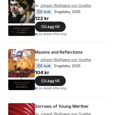
Av
Johann Wolfgang von Goethe
E-bok
Engelska
, 
2005
122 kr
Lägg till
Läs direkt efter köp
Maxims and Reflections
Av
Johann Wolfgang von Goethe
E-bok
Engelska
, 
2005
104 kr
Lägg till
Läs direkt efter köp
Sorrows of Young Werther
Av
Johann Wolfgang von Goethe