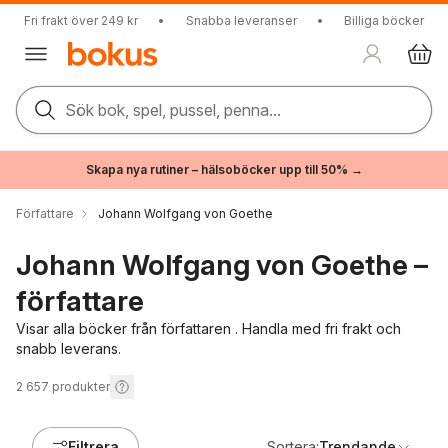
Fri frakt över 249 kr
•
Snabba leveranser
•
Billiga böcker
Sök bok, spel, pussel, penna...
Skapa nya rutiner – hälsoböcker upp till 50% →
Författare
Johann Wolfgang von Goethe
Johann Wolfgang von Goethe –
författare
Visar alla böcker från författaren . Handla med fri frakt och
snabb leverans.
2 657
produkter
Filtrera
Sortera:
Trendande