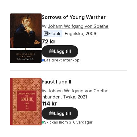
Sorrows of Young Werther
Av
Johann Wolfgang von Goethe
E-bok
Engelska
, 
2006
72 kr
Lägg till
Läs direkt efter köp
Faust I und II
Av
Johann Wolfgang von Goethe
Inbunden, Tyska, 2021
114 kr
Lägg till
Skickas
inom 3-6 vardagar