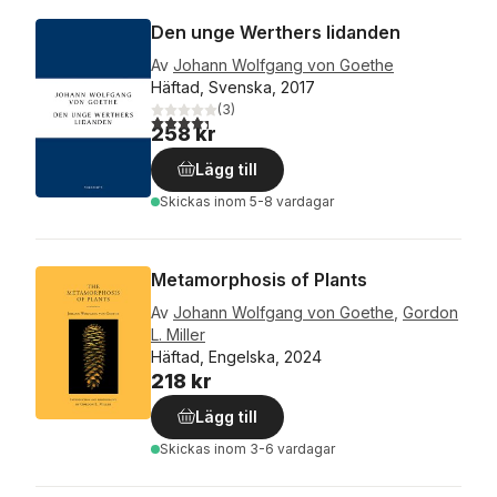
Den unge Werthers lidanden
Av
Johann Wolfgang von Goethe
Häftad, Svenska, 2017
(
3
)
4,3
utav 5 stjärnor. Totalt antal röster:
258 kr
Lägg till
Skickas
inom 5-8 vardagar
Metamorphosis of Plants
Av
Johann Wolfgang von Goethe
,
Gordon
L. Miller
Häftad, Engelska, 2024
218 kr
Lägg till
Skickas
inom 3-6 vardagar