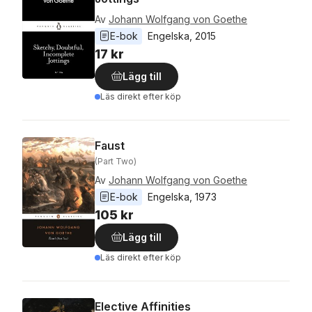
Av
Johann Wolfgang von Goethe
E-bok
Engelska
, 
2015
17 kr
Lägg till
Läs direkt efter köp
Faust
(Part Two)
Av
Johann Wolfgang von Goethe
E-bok
Engelska
, 
1973
105 kr
Lägg till
Läs direkt efter köp
Elective Affinities