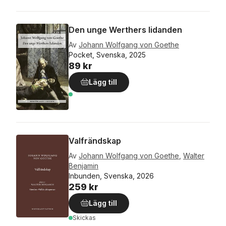
Den unge Werthers lidanden
Av
Johann Wolfgang von Goethe
Pocket, Svenska, 2025
89 kr
Lägg till
Valfrändskap
Av
Johann Wolfgang von Goethe
,
Walter
Benjamin
Inbunden, Svenska, 2026
259 kr
Lägg till
Skickas