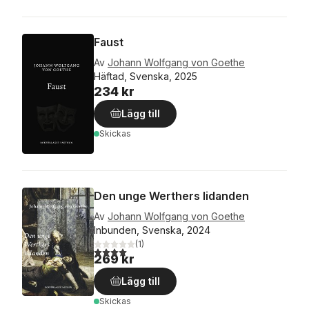
Faust
Av
Johann Wolfgang von Goethe
Häftad, Svenska, 2025
234 kr
Lägg till
Skickas
Den unge Werthers lidanden
Av
Johann Wolfgang von Goethe
Inbunden, Svenska, 2024
(
1
)
4,0
utav 5 stjärnor. Totalt antal röster:
269 kr
Lägg till
Skickas