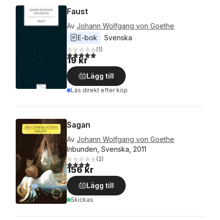
Faust
Av
Johann Wolfgang von Goethe
E-bok
Svenska
(
1
)
5,0
utav 5 stjärnor. Totalt antal röster:
19 kr
Lägg till
Läs direkt efter köp
Sagan
Av
Johann Wolfgang von Goethe
Inbunden, Svenska, 2011
(
2
)
4,0
utav 5 stjärnor. Totalt antal röster:
156 kr
Lägg till
Skickas