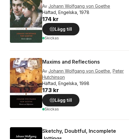
Av
Johann Wolfgang von Goethe
Häftad, Engelska, 1978
174 kr
Lägg till
Skickas
Maxims and Reflections
Av
Johann Wolfgang von Goethe
,
Peter
Hutchinson
Häftad, Engelska, 1998
173 kr
Lägg till
Skickas
Sketchy, Doubtful, Incomplete
Jottings