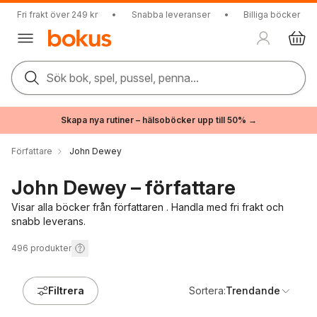
Fri frakt över 249 kr
•
Snabba leveranser
•
Billiga böcker
Sök bok, spel, pussel, penna...
Skapa nya rutiner – hälsoböcker upp till 50% →
Författare
John Dewey
John Dewey – författare
Visar alla böcker från författaren . Handla med fri frakt och
snabb leverans.
496
produkter
Filtrera
Sortera:
Trendande