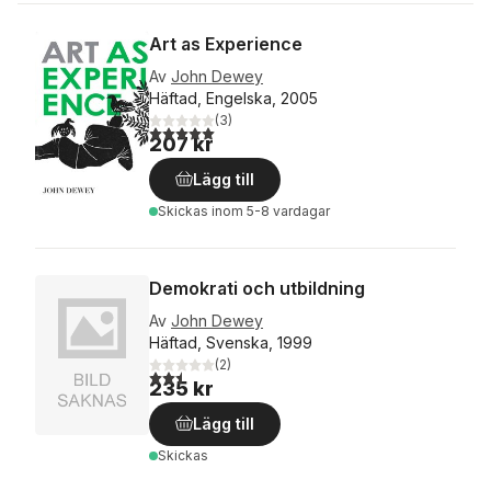
Art as Experience
Av
John Dewey
Häftad, Engelska, 2005
(
3
)
5,0
utav 5 stjärnor. Totalt antal röster:
207 kr
Lägg till
Skickas
inom 5-8 vardagar
Demokrati och utbildning
Av
John Dewey
Häftad, Svenska, 1999
(
2
)
2,5
utav 5 stjärnor. Totalt antal röster:
235 kr
Lägg till
Skickas