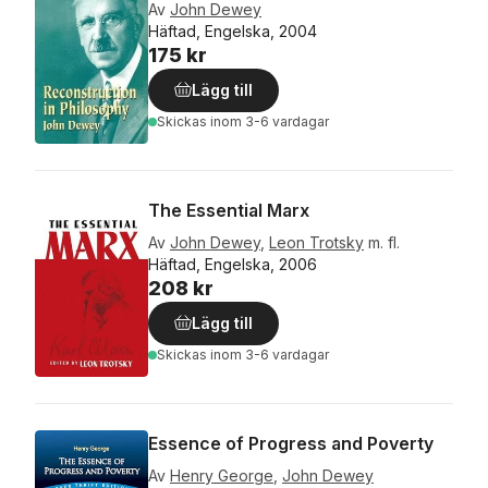
Av
John Dewey
Häftad, Engelska, 2004
175 kr
Lägg till
Skickas
inom 3-6 vardagar
The Essential Marx
Av
John Dewey
,
Leon Trotsky
m. fl.
Häftad, Engelska, 2006
208 kr
Lägg till
Skickas
inom 3-6 vardagar
Essence of Progress and Poverty
Av
Henry George
,
John Dewey