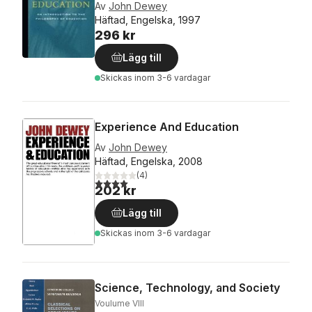
Av
John Dewey
Häftad, Engelska, 1997
296 kr
Lägg till
Skickas
inom 3-6 vardagar
Experience And Education
Av
John Dewey
Häftad, Engelska, 2008
(
4
)
4,0
utav 5 stjärnor. Totalt antal röster:
202 kr
Lägg till
Skickas
inom 3-6 vardagar
Science, Technology, and Society
Voulume VIII