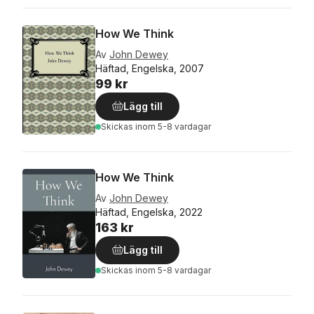
How We Think
Av
John Dewey
Häftad, Engelska, 2007
99 kr
Lägg till
Skickas
inom 5-8 vardagar
How We Think
Av
John Dewey
Häftad, Engelska, 2022
163 kr
Lägg till
Skickas
inom 5-8 vardagar