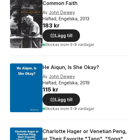
Common Faith
Av
John Dewey
Häftad, Engelska, 2013
183 kr
Lägg till
Skickas
inom 5-8 vardagar
He Aiqun, Is She Okay?
Av
John Dewey
Häftad, Engelska, 2019
115 kr
Lägg till
Skickas
inom 5-8 vardagar
Charlotte Hager or Venetian Peng,
or Their Favorite "Tang", "Song",