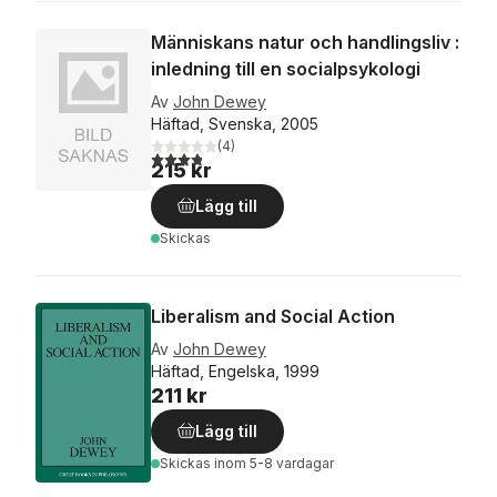
Människans natur och handlingsliv :
inledning till en socialpsykologi
Av
John Dewey
Häftad, Svenska, 2005
(
4
)
3,8
utav 5 stjärnor. Totalt antal röster:
215 kr
Lägg till
Skickas
Liberalism and Social Action
Av
John Dewey
Häftad, Engelska, 1999
211 kr
Lägg till
Skickas
inom 5-8 vardagar