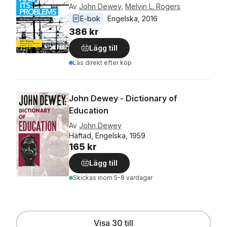
Av
John Dewey
,
Melvin L. Rogers
E-bok
Engelska
, 
2016
386 kr
Lägg till
Läs direkt efter köp
John Dewey - Dictionary of
Education
Av
John Dewey
Häftad, Engelska, 1959
165 kr
Lägg till
Skickas
inom 5-8 vardagar
Visa 30 till