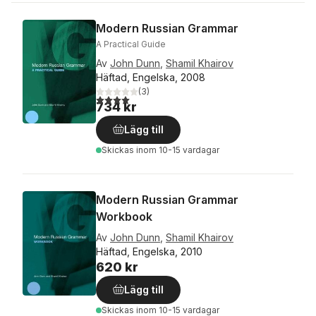
Modern Russian Grammar
A Practical Guide
Av
John Dunn
,
Shamil Khairov
Häftad, Engelska, 2008
(
3
)
4,0
utav 5 stjärnor. Totalt antal röster:
734 kr
Lägg till
Skickas
inom 10-15 vardagar
Modern Russian Grammar
Workbook
Av
John Dunn
,
Shamil Khairov
Häftad, Engelska, 2010
620 kr
Lägg till
Skickas
inom 10-15 vardagar