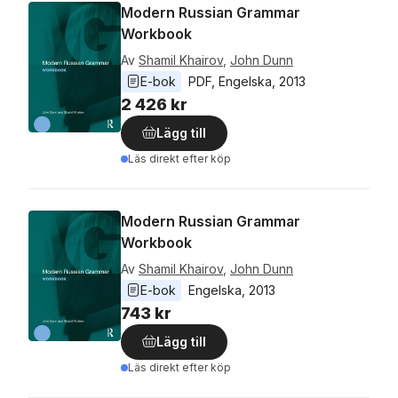
Modern Russian Grammar
Workbook
Av
Shamil Khairov
,
John Dunn
E-bok
PDF
, 
Engelska
, 
2013
2 426 kr
Lägg till
Läs direkt efter köp
Modern Russian Grammar
Workbook
Av
Shamil Khairov
,
John Dunn
E-bok
Engelska
, 
2013
743 kr
Lägg till
Läs direkt efter köp