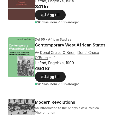
Häftad, Engelska, 1984
341 kr
Lägg till
Skickas
inom 7-10 vardagar
Del 65 - African Studies
Contemporary West African States
Av
Donal Cruise O'Brien
,
Donal Cruise
O'Brien
m. fl.
Häftad, Engelska, 1990
464 kr
Lägg till
Skickas
inom 7-10 vardagar
Modern Revolutions
An Introduction to the Analysis of a Political
Phenomenon