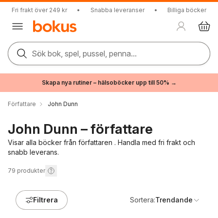
Fri frakt över 249 kr
•
Snabba leveranser
•
Billiga böcker
Sök bok, spel, pussel, penna...
Skapa nya rutiner – hälsoböcker upp till 50% →
Författare
John Dunn
John Dunn – författare
Visar alla böcker från författaren . Handla med fri frakt och
snabb leverans.
79
produkter
Filtrera
Sortera:
Trendande