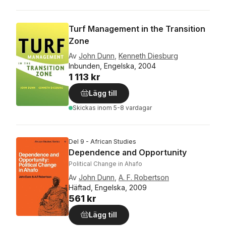
Turf Management in the Transition
Zone
Av
John Dunn
,
Kenneth Diesburg
Inbunden, Engelska, 2004
1 113 kr
Lägg till
Skickas
inom 5-8 vardagar
Del 9 - African Studies
Dependence and Opportunity
Political Change in Ahafo
Av
John Dunn
,
A. F. Robertson
Häftad, Engelska, 2009
561 kr
Lägg till