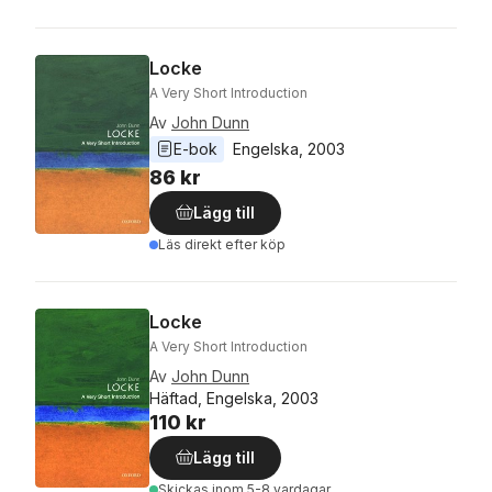
Locke
A Very Short Introduction
Av
John Dunn
E-bok
Engelska
, 
2003
86 kr
Lägg till
Läs direkt efter köp
Locke
A Very Short Introduction
Av
John Dunn
Häftad, Engelska, 2003
110 kr
Lägg till
Skickas
inom 5-8 vardagar