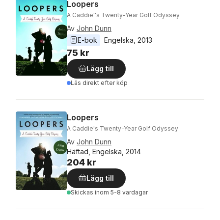
Loopers
A Caddie''s Twenty-Year Golf Odyssey
Av
John Dunn
E-bok
Engelska
, 
2013
75 kr
Lägg till
Läs direkt efter köp
Loopers
A Caddie's Twenty-Year Golf Odyssey
Av
John Dunn
Häftad, Engelska, 2014
204 kr
Lägg till
Skickas
inom 5-8 vardagar