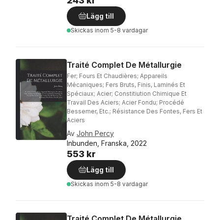
243 kr
Lägg till
Skickas
inom 5-8 vardagar
Traité Complet De Métallurgie
Fer; Fours Et Chaudières; Appareils
Mécaniques; Fers Bruts, Finis, Laminés Et
Spéciaux; Acier; Constitiution Chimique Et
Travail Des Aciers; Acier Fondu; Procédé
Bessemer, Etc.; Résistance Des Fontes, Fers Et
Aciers
Av
John Percy
Inbunden, Franska, 2022
553 kr
Lägg till
Skickas
inom 5-8 vardagar
Traité Complet De Métallurgie