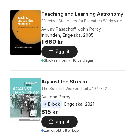
Teaching and Learning Astronomy
Effective Strategies for Educators Worldwide
Av
Jay Pasachoff
,
John Percy
Inbunden, Engelska, 2005
1 680 kr
Lägg till
Skickas
inom 7-10 vardagar
Against the Stream
The Socialist Workers Party, 1972-92
Av
John Percy
E-bok
Engelska
, 
2021
815 kr
Lägg till
Läs direkt efter köp