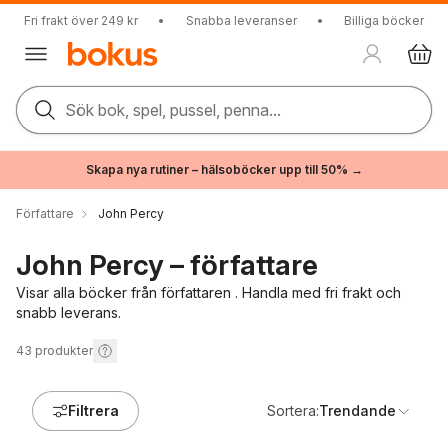
Fri frakt över 249 kr
•
Snabba leveranser
•
Billiga böcker
Sök bok, spel, pussel, penna...
Skapa nya rutiner – hälsoböcker upp till 50% →
Författare
John Percy
John Percy – författare
Visar alla böcker från författaren . Handla med fri frakt och
snabb leverans.
43
produkter
Filtrera
Sortera:
Trendande