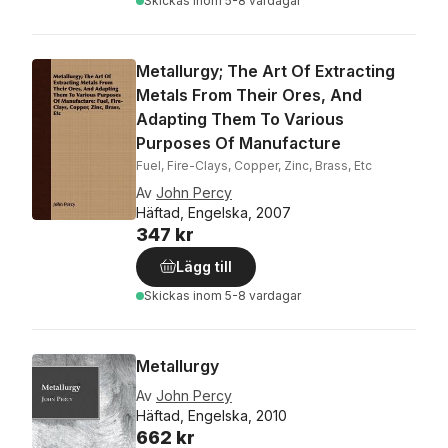
Skickas
inom 5-8 vardagar
Metallurgy; The Art Of Extracting
Metals From Their Ores, And
Adapting Them To Various
Purposes Of Manufacture
Fuel, Fire-Clays, Copper, Zinc, Brass, Etc
Av
John Percy
Häftad, Engelska, 2007
347 kr
Lägg till
Skickas
inom 5-8 vardagar
Metallurgy
Av
John Percy
Häftad, Engelska, 2010
662 kr