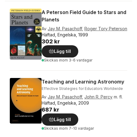
A Peterson Field Guide to Stars and
Planets
Av
Jay M. Pasachoff
,
Roger Tory Peterson
Häftad, Engelska, 1999
302 kr
Lägg till
Skickas
inom 3-6 vardagar
Teaching and Learning Astronomy
Effective Strategies for Educators Worldwide
Av
Jay M. Pasachoff
,
John R. Percy
m. fl.
Häftad, Engelska, 2009
687 kr
Lägg till
Skickas
inom 7-10 vardagar