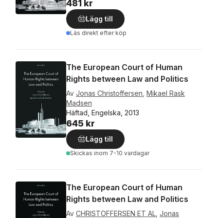
481 kr
Lägg till
Läs direkt efter köp
The European Court of Human
Rights between Law and Politics
Av
Jonas Christoffersen
,
Mikael Rask
Madsen
Häftad, Engelska, 2013
645 kr
Lägg till
Skickas
inom 7-10 vardagar
The European Court of Human
Rights between Law and Politics
Av
CHRISTOFFERSEN ET AL
,
Jonas