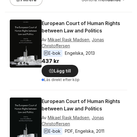
European Court of Human Rights
between Law and Politics
Av
Mikael Rask Madsen
,
Jonas
Christoffersen
E-bok
Engelska
, 
2013
437 kr
Lägg till
Läs direkt efter köp
European Court of Human Rights
between Law and Politics
Av
Mikael Rask Madsen
,
Jonas
Christoffersen
E-bok
PDF
, 
Engelska
, 
2011