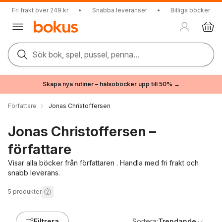
Fri frakt över 249 kr
•
Snabba leveranser
•
Billiga böcker
Sök bok, spel, pussel, penna...
Skapa nya rutiner – hälsoböcker upp till 50% →
Författare
Jonas Christoffersen
Jonas Christoffersen –
författare
Visar alla böcker från författaren . Handla med fri frakt och
snabb leverans.
5
produkter
Filtrera
Sortera:
Trendande