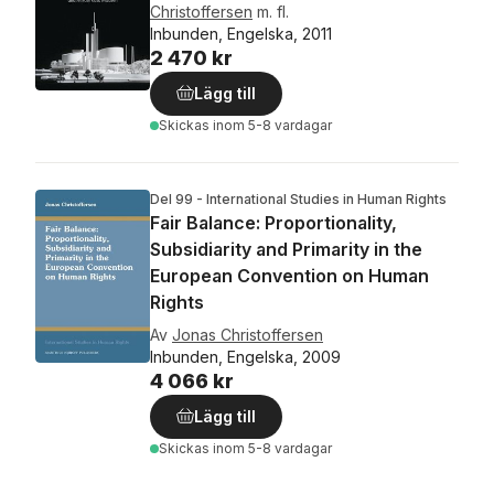
Christoffersen
m. fl.
Inbunden, Engelska, 2011
2 470 kr
Lägg till
Skickas
inom 5-8 vardagar
Del 99 - International Studies in Human Rights
Fair Balance: Proportionality,
Subsidiarity and Primarity in the
European Convention on Human
Rights
Av
Jonas Christoffersen
Inbunden, Engelska, 2009
4 066 kr
Lägg till
Skickas
inom 5-8 vardagar