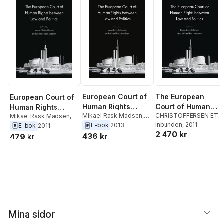
The European
European Court of
European Court of
Court of Human
Human Rights
Human Rights
Rights between
CHRISTOFFERSEN ET
between Law and
Mikael Rask Madsen
,
between Law and
Mikael Rask Madsen
,
AL
Inbunden
,
Jonas
, 2011
Jonas Christoffersen
Jonas Christoffersen
E-bok
2013
Law and Politics
E-bok
2011
Politics
Politics
2 470 kr
Christoffersen
,
Mikael
436 kr
479 kr
Rask Madsen
Mina sidor