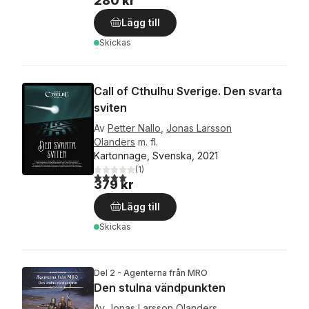
280 kr
Lägg till
Skickas
Call of Cthulhu Sverige. Den svarta
sviten
Av
Petter Nallo
,
Jonas Larsson
Olanders
m. fl.
Kartonnage, Svenska, 2021
(
1
)
4,0
utav 5 stjärnor. Totalt antal röster:
379 kr
Lägg till
Skickas
Del 2 - Agenterna från MRO
Den stulna vändpunkten
Av
Jonas Larsson Olanders