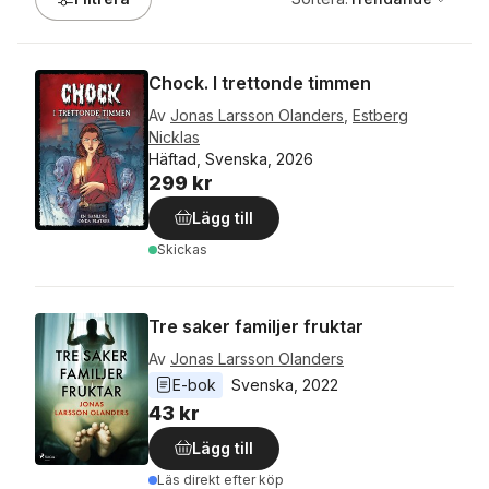
Chock. I trettonde timmen
Av
Jonas Larsson Olanders
,
Estberg
Nicklas
Häftad, Svenska, 2026
299 kr
Lägg till
Skickas
Tre saker familjer fruktar
Av
Jonas Larsson Olanders
E-bok
Svenska
, 
2022
43 kr
Lägg till
Läs direkt efter köp