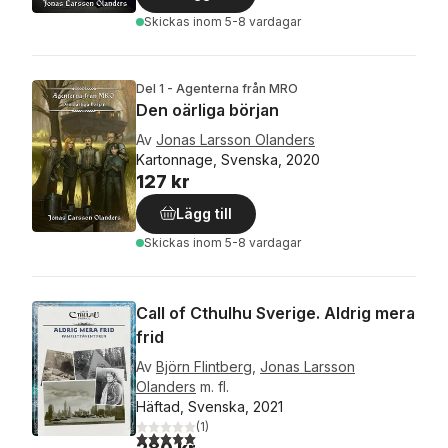
Skickas
inom 5-8 vardagar
Del 1 - Agenterna från MRO
Den oärliga början
Av
Jonas Larsson Olanders
Kartonnage, Svenska, 2020
127 kr
Lägg till
Skickas
inom 5-8 vardagar
Call of Cthulhu Sverige. Aldrig mera
frid
Av
Björn Flintberg
,
Jonas Larsson
Olanders
m. fl.
Häftad, Svenska, 2021
(
1
)
5,0
utav 5 stjärnor. Totalt antal röster: