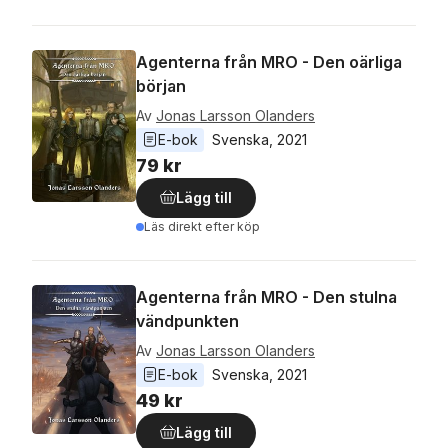
Agenterna från MRO - Den oärliga
början
Av
Jonas Larsson Olanders
E-bok
Svenska
, 
2021
79 kr
Lägg till
Läs direkt efter köp
Agenterna från MRO - Den stulna
vändpunkten
Av
Jonas Larsson Olanders
E-bok
Svenska
, 
2021
49 kr
Lägg till