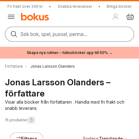
Fri frakt över 249 kr
•
Snabba leveranser
•
Billiga böcker
Sök bok, spel, pussel, penna...
Skapa nya rutiner – hälsoböcker upp till 50% →
Författare
Jonas Larsson Olanders
Jonas Larsson Olanders –
författare
Visar alla böcker från författaren . Handla med fri frakt och
snabb leverans.
15
produkter
Filtrera
Sortera:
Trendande