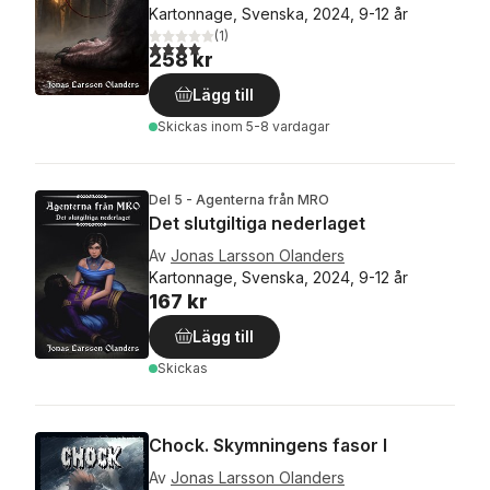
Kartonnage, Svenska, 2024, 9-12 år
(
1
)
4,0
utav 5 stjärnor. Totalt antal röster:
258 kr
Lägg till
Skickas
inom 5-8 vardagar
Del 5 - Agenterna från MRO
Det slutgiltiga nederlaget
Av
Jonas Larsson Olanders
Kartonnage, Svenska, 2024, 9-12 år
167 kr
Lägg till
Skickas
Chock. Skymningens fasor I
Av
Jonas Larsson Olanders