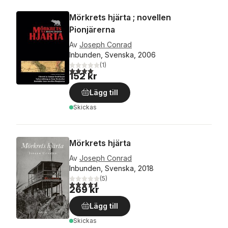
Mörkrets hjärta ; novellen
Pionjärerna
Av
Joseph Conrad
Inbunden, Svenska, 2006
(
1
)
4,0
utav 5 stjärnor. Totalt antal röster:
152 kr
Lägg till
Skickas
Mörkrets hjärta
Av
Joseph Conrad
Inbunden, Svenska, 2018
(
5
)
4,6
utav 5 stjärnor. Totalt antal röster:
269 kr
Lägg till
Skickas