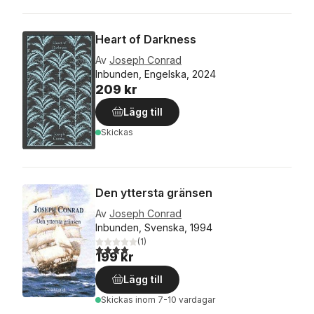
Heart of Darkness
Av
Joseph Conrad
Inbunden, Engelska, 2024
209 kr
Lägg till
Skickas
Den yttersta gränsen
Av
Joseph Conrad
Inbunden, Svenska, 1994
(
1
)
4,0
utav 5 stjärnor. Totalt antal röster:
199 kr
Lägg till
Skickas
inom 7-10 vardagar