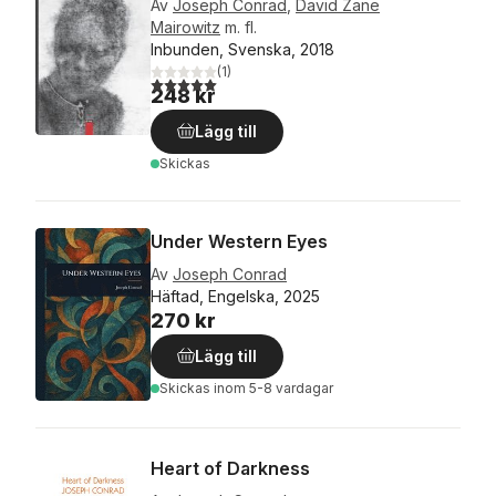
Av
Joseph Conrad
,
David Zane
Mairowitz
m. fl.
Inbunden, Svenska, 2018
(
1
)
5,0
utav 5 stjärnor. Totalt antal röster:
248 kr
Lägg till
Skickas
Under Western Eyes
Av
Joseph Conrad
Häftad, Engelska, 2025
270 kr
Lägg till
Skickas
inom 5-8 vardagar
Heart of Darkness