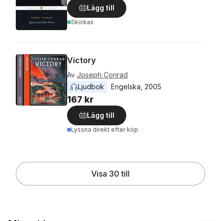
Lägg till
Skickas
Victory
Av
Joseph Conrad
Ljudbok
Engelska
, 
2005
167 kr
Lägg till
Lyssna direkt efter köp
Visa 30 till