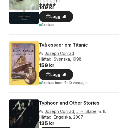
(
1
)
5,0
utav 5 stjärnor. Totalt antal röster:
149 kr
Lägg till
Skickas
Två essäer om Titanic
Av
Joseph Conrad
Häftad, Svenska, 1998
159 kr
Lägg till
Skickas
inom 7-10 vardagar
Typhoon and Other Stories
Av
Joseph Conrad
,
J. H. Stape
m. fl.
Häftad, Engelska, 2007
135 kr