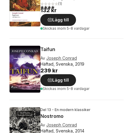
(
1
)
4,0
utav 5 stjärnor. Totalt antal röster:
132 kr
Lägg till
Skickas
inom 5-8 vardagar
Taifun
Av
Joseph Conrad
Häftad, Svenska, 2019
239 kr
Lägg till
Skickas
inom 5-8 vardagar
Del 13 - En modern klassiker
Nostromo
Av
Joseph Conrad
Häftad, Svenska, 2014