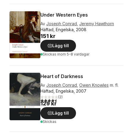
Under Western Eyes
Av
Joseph Conrad
,
Jeremy Hawthorn
Häftad, Engelska, 2008
151 kr
Lägg till
Skickas
inom 5-8 vardagar
Heart of Darkness
Av
Joseph Conrad
,
Owen Knowles
m. fl.
Häftad, Engelska, 2007
(
2
)
4,5
utav 5 stjärnor. Totalt antal röster:
129 kr
Lägg till
Skickas