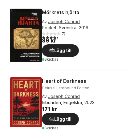
Mörkrets hjärta
Av
Joseph Conrad
Pocket, Svenska, 2019
(
7
)
4,3
utav 5 stjärnor. Totalt antal röster:
89 kr
Lägg till
Skickas
Heart of Darkness
Deluxe Hardbound Edition
Av
Joseph Conrad
Inbunden, Engelska, 2023
171 kr
Lägg till
Skickas