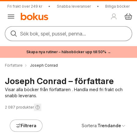
Fri frakt över 249 kr
•
Snabba leveranser
•
Billiga böcker
Sök bok, spel, pussel, penna...
Skapa nya rutiner – hälsoböcker upp till 50% →
Författare
Joseph Conrad
Joseph Conrad – författare
Visar alla böcker från författaren . Handla med fri frakt och
snabb leverans.
2 087
produkter
Filtrera
Sortera:
Trendande