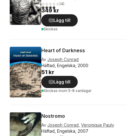
(
4
)
3,8
utav 5 stjärnor. Totalt antal röster:
349 kr
Lägg till
Skickas
Heart of Darkness
Av
Joseph Conrad
Häftad, Engelska, 2000
51 kr
Lägg till
Skickas
inom 5-8 vardagar
Nostromo
Av
Joseph Conrad
,
Veronique Pauly
Häftad, Engelska, 2007