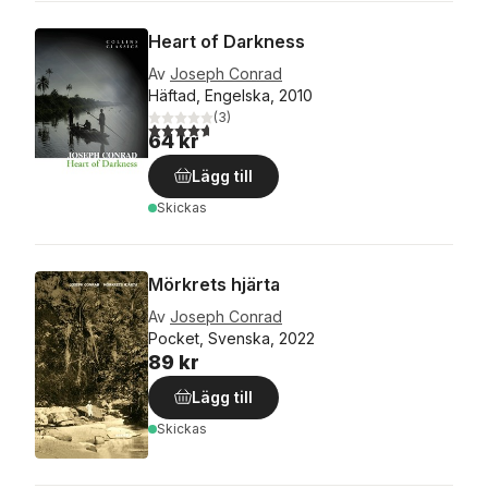
Heart of Darkness
Av
Joseph Conrad
Häftad, Engelska, 2010
(
3
)
4,7
utav 5 stjärnor. Totalt antal röster:
64 kr
Lägg till
Skickas
Mörkrets hjärta
Av
Joseph Conrad
Pocket, Svenska, 2022
89 kr
Lägg till
Skickas