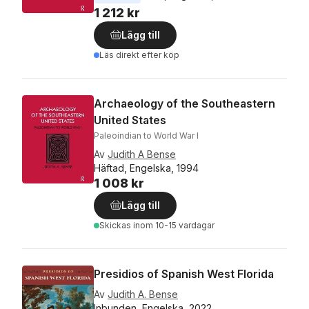
1 212 kr
Lägg till
Läs direkt efter köp
Archaeology of the Southeastern
United States
Paleoindian to World War I
Av
Judith A Bense
Häftad, Engelska, 1994
1 008 kr
Lägg till
Skickas
inom 10-15 vardagar
Presidios of Spanish West Florida
Av
Judith A. Bense
Inbunden, Engelska, 2022