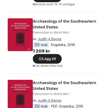
Skickas
inom 10-15 vardagar
Archaeology of the Southeastern
United States
Paleoindian to World War I
Av
Judith A Bense
E-bok
Engelska
, 
2016
1 209 kr
Lägg till
Läs direkt efter köp
Archaeology of the Southeastern
United States
Paleoindian to World War I
Av
Judith A Bense
E-bok
PDF
, 
Engelska
, 
2016