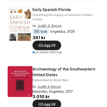
Early Spanish Florida
Unearthing the History of America's Oldest
Colony
Av
Judith A. Bense
E-bok
Engelska
, 
2026
381 kr
Lägg till
Läs direkt efter köp
Archaeology of the Southeastern
United States
Paleoindian to World War I
Av
Judith A Bense
Inbunden, Engelska, 2017
3 010 kr
Lägg till