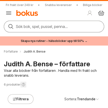
Fri frakt över 249 kr
•
Snabba leveranser
•
Billiga böcker
Sök bok, spel, pussel, penna...
Skapa nya rutiner – hälsoböcker upp till 50% →
Författare
Judith A. Bense
Judith A. Bense – författare
Visar alla böcker från författaren . Handla med fri frakt och
snabb leverans.
6
produkter
Filtrera
Sortera:
Trendande