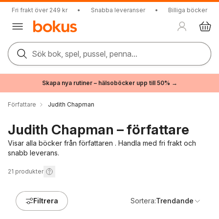
Fri frakt över 249 kr
•
Snabba leveranser
•
Billiga böcker
Sök bok, spel, pussel, penna...
Skapa nya rutiner – hälsoböcker upp till 50% →
Författare
Judith Chapman
Judith Chapman – författare
Visar alla böcker från författaren . Handla med fri frakt och
snabb leverans.
21
produkter
Filtrera
Sortera:
Trendande