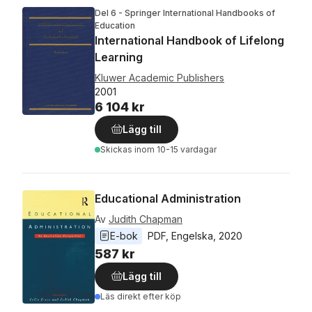
Del 6 - Springer International Handbooks of
Education
International Handbook of Lifelong
Learning
Kluwer Academic Publishers
2001
6 104 kr
Lägg till
Skickas
inom 10-15 vardagar
Educational Administration
Av
Judith Chapman
E-bok
PDF
, 
Engelska
, 
2020
587 kr
Lägg till
Läs direkt efter köp