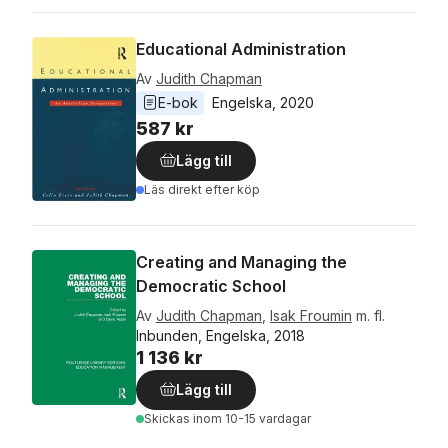
Educational Administration
Av
Judith Chapman
E-bok
Engelska
, 
2020
587 kr
Lägg till
Läs direkt efter köp
Creating and Managing the
Democratic School
Av
Judith Chapman
,
Isak Froumin
m. fl.
Inbunden, Engelska, 2018
1 136 kr
Lägg till
Skickas
inom 10-15 vardagar