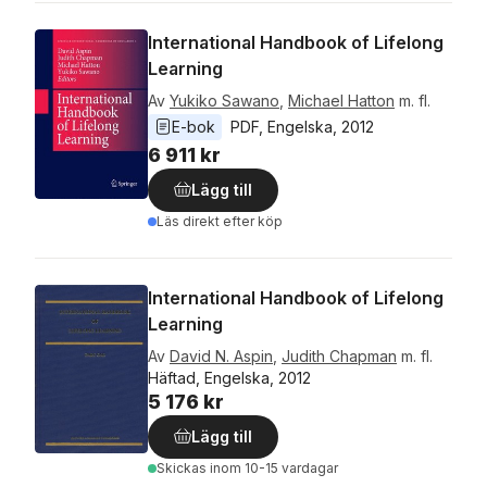
International Handbook of Lifelong
Learning
Av
Yukiko Sawano
,
Michael Hatton
m. fl.
E-bok
PDF
, 
Engelska
, 
2012
6 911 kr
Lägg till
Läs direkt efter köp
International Handbook of Lifelong
Learning
Av
David N. Aspin
,
Judith Chapman
m. fl.
Häftad, Engelska, 2012
5 176 kr
Lägg till
Skickas
inom 10-15 vardagar