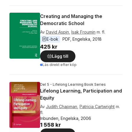
Creating and Managing the
Democratic School
Av
David Aspin
,
Isak Froumin
m. fl.
E-bok
PDF
, 
Engelska
, 
2018
425 kr
Lägg till
Läs direkt efter köp
Del 5 - Lifelong Learning Book Series
Lifelong Learning, Participation and
Equity
Av
Judith Chapman
,
Patricia Cartwright
m.
fl.
Inbunden, Engelska, 2006
1 558 kr