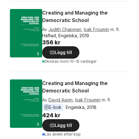
Creating and Managing the
Democratic School
Av
Judith Chapman
,
Isak Froumin
m. fl.
Häftad, Engelska, 2019
356 kr
Lägg till
Skickas
inom 10-15 vardagar
Creating and Managing the
Democratic School
Av
David Aspin
,
Isak Froumin
m. fl.
E-bok
Engelska
, 
2018
424 kr
Lägg till
Läs direkt efter köp