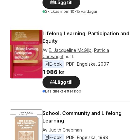
Lägg till
Skickas
inom 10-15 vardagar
Lifelong Learning, Participation and
Equity
Av
E. Jacqueline McGilp
,
Patricia
Cartwright
m. fl.
E-bok
PDF
, 
Engelska
, 
2007
1 986 kr
Lägg till
Läs direkt efter köp
School, Community and Lifelong
Learning
Av
Judith Chapman
E-bok
PDF
, 
Engelska
, 
1998