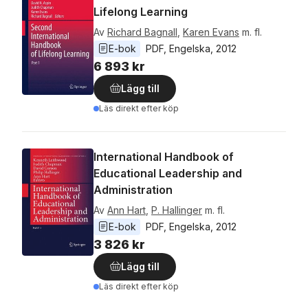
Lifelong Learning
Av
Richard Bagnall
,
Karen Evans
m. fl.
E-bok
PDF
, 
Engelska
, 
2012
6 893 kr
Lägg till
Läs direkt efter köp
International Handbook of
Educational Leadership and
Administration
Av
Ann Hart
,
P. Hallinger
m. fl.
E-bok
PDF
, 
Engelska
, 
2012
3 826 kr
Lägg till
Läs direkt efter köp