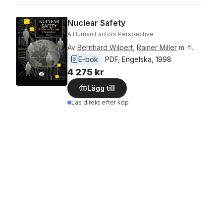
Nuclear Safety
A Human Factors Perspective
Av
Bernhard Wilpert
,
Rainer Miller
m. fl.
E-bok
PDF
, 
Engelska
, 
1998
4 275 kr
Lägg till
Läs direkt efter köp