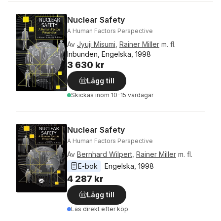
Nuclear Safety
A Human Factors Perspective
Av
Jyuji Misumi
,
Rainer Miller
m. fl.
Inbunden, Engelska, 1998
3 630 kr
Lägg till
Skickas
inom 10-15 vardagar
Nuclear Safety
A Human Factors Perspective
Av
Bernhard Wilpert
,
Rainer Miller
m. fl.
E-bok
Engelska
, 
1998
4 287 kr
Lägg till
Läs direkt efter köp