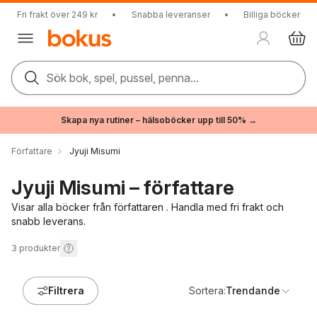
Fri frakt över 249 kr
•
Snabba leveranser
•
Billiga böcker
Sök bok, spel, pussel, penna...
Skapa nya rutiner – hälsoböcker upp till 50% →
Författare
Jyuji Misumi
Jyuji Misumi – författare
Visar alla böcker från författaren . Handla med fri frakt och
snabb leverans.
3
produkter
Filtrera
Sortera:
Trendande