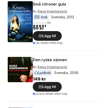
Små citroner gula
Av
Kajsa Ingemarsson
E-bok
Svenska
, 
2013
(
5
)
4,6
utav 5 stjärnor. Totalt antal röster:
99 kr
Lägg till
Läs direkt efter köp
Den ryske vännen
Av
Kajsa Ingemarsson
Ljudbok
Svenska
, 
2006
149 kr
Lägg till
Lyssna direkt efter köp