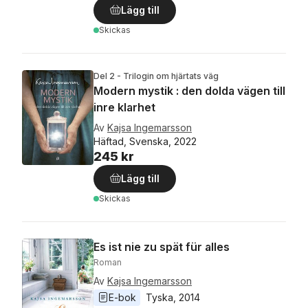
Lägg till
Skickas
Del 2 - Trilogin om hjärtats väg
Modern mystik : den dolda vägen till
inre klarhet
Av
Kajsa Ingemarsson
Häftad, Svenska, 2022
245 kr
Lägg till
Skickas
Es ist nie zu spät für alles
Roman
Av
Kajsa Ingemarsson
E-bok
Tyska
, 
2014