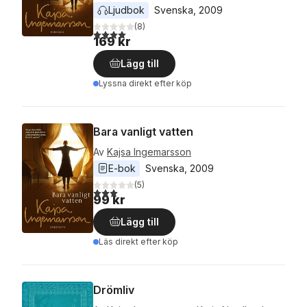
Ljudbok
Svenska
, 
2009
(
8
)
4,0
utav 5 stjärnor. Totalt antal röster:
169 kr
Lägg till
Lyssna direkt efter köp
Bara vanligt vatten
Av
Kajsa Ingemarsson
E-bok
Svenska
, 
2009
(
5
)
3,0
utav 5 stjärnor. Totalt antal röster:
99 kr
Lägg till
Läs direkt efter köp
Drömliv