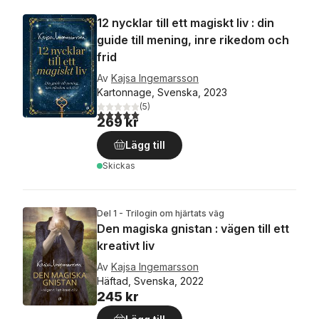
12 nycklar till ett magiskt liv : din
guide till mening, inre rikedom och
frid
Av
Kajsa Ingemarsson
Kartonnage, Svenska, 2023
(
5
)
5,0
utav 5 stjärnor. Totalt antal röster:
269 kr
Lägg till
Skickas
Del 1 - Trilogin om hjärtats väg
Den magiska gnistan : vägen till ett
kreativt liv
Av
Kajsa Ingemarsson
Häftad, Svenska, 2022
245 kr