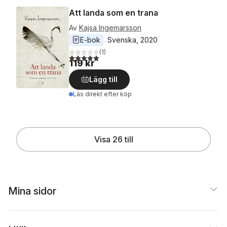
Att landa som en trana
Av
Kajsa Ingemarsson
E-bok
Svenska
, 
2020
(
1
)
5,0
utav 5 stjärnor. Totalt antal röster:
119 kr
Lägg till
Läs direkt efter köp
Visa 26 till
Mina sidor