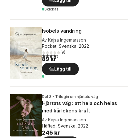
Lägg till
Skickas
Isobels vandring
Av
Kajsa Ingemarsson
Pocket, Svenska, 2022
(
9
)
4,3
utav 5 stjärnor. Totalt antal röster:
89 kr
Lägg till
Del 3 - Trilogin om hjärtats väg
Hjärtats väg : att hela och helas
med kärlekens kraft
Av
Kajsa Ingemarsson
Häftad, Svenska, 2022
245 kr