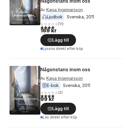
Någonstans inom oss
Av
Kajsa Ingemarsson
Ljudbok
Svenska
, 
2011
(
11
)
4,0
utav 5 stjärnor. Totalt antal röster:
169 kr
Lägg till
Lyssna direkt efter köp
Någonstans inom oss
Av
Kajsa Ingemarsson
E-bok
Svenska
, 
2011
(
2
)
4,0
utav 5 stjärnor. Totalt antal röster:
99 kr
Lägg till
Läs direkt efter köp