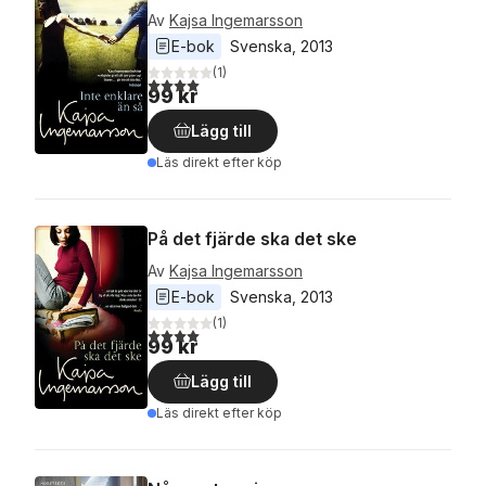
Av
Kajsa Ingemarsson
E-bok
Svenska
, 
2013
(
1
)
4,0
utav 5 stjärnor. Totalt antal röster:
99 kr
Lägg till
Läs direkt efter köp
På det fjärde ska det ske
Av
Kajsa Ingemarsson
E-bok
Svenska
, 
2013
(
1
)
4,0
utav 5 stjärnor. Totalt antal röster:
99 kr
Lägg till
Läs direkt efter köp