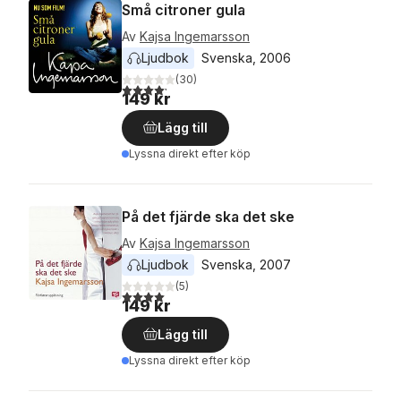
Små citroner gula
Av
Kajsa Ingemarsson
Ljudbok
Svenska
, 
2006
(
30
)
4,2
utav 5 stjärnor. Totalt antal röster:
149 kr
Lägg till
Lyssna direkt efter köp
På det fjärde ska det ske
Av
Kajsa Ingemarsson
Ljudbok
Svenska
, 
2007
(
5
)
4,0
utav 5 stjärnor. Totalt antal röster:
149 kr
Lägg till
Lyssna direkt efter köp