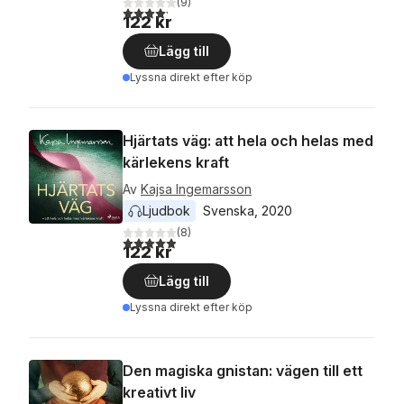
(
9
)
4,2
utav 5 stjärnor. Totalt antal röster:
122 kr
Lägg till
Lyssna direkt efter köp
Hjärtats väg: att hela och helas med
kärlekens kraft
Av
Kajsa Ingemarsson
Ljudbok
Svenska
, 
2020
(
8
)
4,9
utav 5 stjärnor. Totalt antal röster:
122 kr
Lägg till
Lyssna direkt efter köp
Den magiska gnistan: vägen till ett
kreativt liv