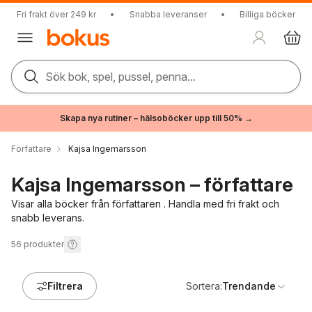
Fri frakt över 249 kr
•
Snabba leveranser
•
Billiga böcker
Sök bok, spel, pussel, penna...
Skapa nya rutiner – hälsoböcker upp till 50% →
Författare
Kajsa Ingemarsson
Kajsa Ingemarsson – författare
Visar alla böcker från författaren . Handla med fri frakt och
snabb leverans.
56
produkter
Filtrera
Sortera:
Trendande