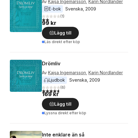
Av
Kajsa Ingemarsson
,
Karin Nordlander
E-bok
Svenska
, 
2009
(
1
)
2,0
utav 5 stjärnor. Totalt antal röster:
99 kr
Lägg till
Läs direkt efter köp
Drömliv
Av
Kajsa Ingemarsson
,
Karin Nordlander
Ljudbok
Svenska
, 
2009
(
6
)
4,7
utav 5 stjärnor. Totalt antal röster:
169 kr
Lägg till
Lyssna direkt efter köp
Inte enklare än så