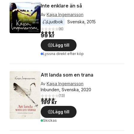
Inte enklare än så
Av
Kajsa Ingemarsson
Ljudbok
Svenska
, 
2015
(
6
)
3,7
utav 5 stjärnor. Totalt antal röster:
99 kr
Lägg till
Lyssna direkt efter köp
Att landa som en trana
Av
Kajsa Ingemarsson
Inbunden, Svenska, 2020
(
13
)
4,2
utav 5 stjärnor. Totalt antal röster:
199 kr
Lägg till
Skickas