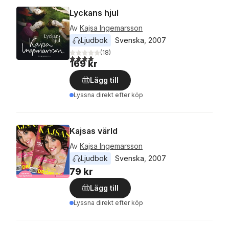
Lyckans hjul
Av
Kajsa Ingemarsson
Ljudbok
Svenska
, 
2007
(
18
)
4,0
utav 5 stjärnor. Totalt antal röster:
169 kr
Lägg till
Lyssna direkt efter köp
Kajsas värld
Av
Kajsa Ingemarsson
Ljudbok
Svenska
, 
2007
79 kr
Lägg till
Lyssna direkt efter köp