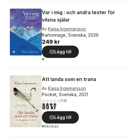
Var i mig : och andra texter för
vilsna själar
Av
Kajsa Ingemarsson
Kartonnage, Svenska, 2026
249 kr
Lägg till
Att landa som en trana
Av
Kajsa Ingemarsson
Pocket, Svenska, 2021
(
13
)
4,2
utav 5 stjärnor. Totalt antal röster:
89 kr
Lägg till
Skickas