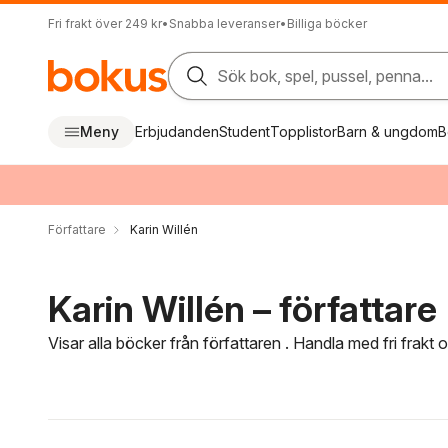
Fri frakt över 249 kr
•
Snabba leveranser
•
Billiga böcker
Sök bok, spel, pussel, penna...
Meny
Erbjudanden
Student
Topplistor
Barn & ungdom
B
Författare
Karin Willén
Karin Willén – författare
Visar alla böcker från författaren . Handla med fri frakt
Hoppa över filtreringsmeny