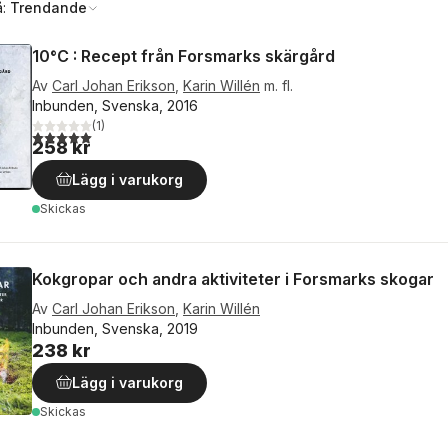
å:
Trendande
10°C : Recept från Forsmarks skärgård
Av
Carl Johan Erikson
,
Karin Willén
m. fl.
Inbunden, Svenska, 2016
(
1
)
5,0
utav 5 stjärnor. Totalt antal röster:
258 kr
Lägg i varukorg
Skickas
Kokgropar och andra aktiviteter i Forsmarks skogar
Av
Carl Johan Erikson
,
Karin Willén
Inbunden, Svenska, 2019
238 kr
Lägg i varukorg
Skickas