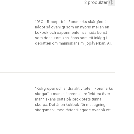
2
produkter
10°C - Recept från Forsmarks skärgård är
något så ovanligt som en hybrid mellan en
kokbok och experimentell samtida konst
som dessutom kan läsas som ett inlägg i
debatten om människans miljöpåverkan. All
fisk som används i den här vackert
utformade receptsamlingen är fiskad i de
uppvärmda vattnen utanför Forsmarks
kärnkraftverk. Hur påverkar det vår
uppfattning om de maträtter och recept som
presenteras? Med 10°C har Erikson och
Willén skapat en hybrid mellan en kokbok
och experimentell samtida konst som ställer
"Kokgropar och andra aktiviteter i Forsmarks
frågor om relationen mellan människa och
skogar" utmanar läsaren att reflektera över
miljö. Konstnärerna Carl Johan Erikson och
människans plats på jordklotets tunna
Karin Willén har var sitt sommarhus i närheten
skorpa. Det är en kokbok för matlagning i
av Forsmarks kärnkraftverk och tillbringar
skogsmark, med rätter tillagade ovanpå ett
mycket tid i den uppländska naturen. För
planerat slutförvar av kärnbränsle. I boken
några år sedan började de att tillreda och
"10°C - Recept från Forsmarks skärgård" från
bjuda på fisk från området i en serie
2016, kombinerade konstnärerna Carl Johan
konstnärliga aktioner. Nu har de sammanställt
Erikson och Karin Willén matlagning, kärnkraft