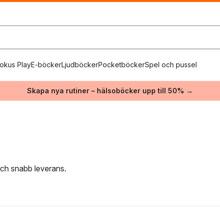
okus Play
E-böcker
Ljudböcker
Pocketböcker
Spel och pussel
Skapa nya rutiner – hälsoböcker upp till 50% →
 och snabb leverans.