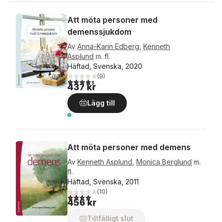
Att möta personer med
demenssjukdom
Av
Anna-Karin Edberg
,
Kenneth
Asplund
m. fl.
Häftad, Svenska, 2020
(
9
)
4,4
utav 5 stjärnor. Totalt antal röster:
437 kr
Lägg till
Att möta personer med demens
Av
Kenneth Asplund
,
Monica Berglund
m.
fl.
Häftad, Svenska, 2011
(
10
)
4,0
utav 5 stjärnor. Totalt antal röster:
456 kr
Tillfälligt slut