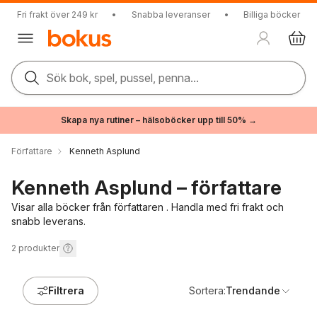
Fri frakt över 249 kr
•
Snabba leveranser
•
Billiga böcker
Sök bok, spel, pussel, penna...
Skapa nya rutiner – hälsoböcker upp till 50% →
Författare
Kenneth Asplund
Kenneth Asplund – författare
Visar alla böcker från författaren . Handla med fri frakt och
snabb leverans.
2
produkter
Filtrera
Sortera:
Trendande