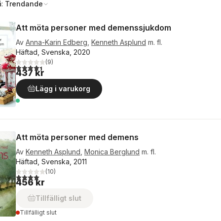
å:
Trendande
Att möta personer med demenssjukdom
Av
Anna-Karin Edberg
,
Kenneth Asplund
m. fl.
Häftad, Svenska, 2020
(
9
)
4,4
utav 5 stjärnor. Totalt antal röster:
437 kr
Lägg i varukorg
Att möta personer med demens
Av
Kenneth Asplund
,
Monica Berglund
m. fl.
Häftad, Svenska, 2011
(
10
)
4,0
utav 5 stjärnor. Totalt antal röster:
456 kr
Tillfälligt slut
Tillfälligt slut