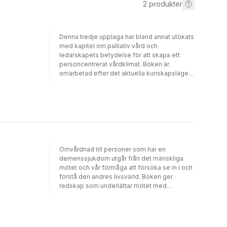
2
produkter
Denna tredje upplaga har bland annat utökats
med kapitel om palliativ vård och
ledarskapets betydelse för att skapa ett
personcentrerat vårdklimat. Boken är
omarbetad efter det aktuella kunskapsläget
och innehåller flertalet referenser, vilket
möjliggör ytterligare fördjupning i
ämnet.Omvårdnad för personer med
demenssjukdom utgår från det mänskliga
mötet och vår förmåga att se in i, och förstå,
den andres livsvärld. Boken ger läsaren
redskap som underlättar i detta möte. I fokus
står personens upplevelse av att drabbas,
Omvårdnad till personer som har en
upplevelsen av att vara anhörig men även
demenssjukdom utgår från det mänskliga
olika aspekter av vårdandet är centrala.
mötet och vår förmåga att försöka se in i och
Innehållet genomsyras av ett
förstå den andres livsvärld. Boken ger
personcentrerat och hälsofrämjande
redskap som underlättar mötet med
förhållningssätt, samt betonar
personer som har en demenssjukdom och
värdegrundens, vårdmiljöns och
har dels fokus på upplevelsen av att drabbas
ledarskapets betydelse. Några kapitel har
av en demenssjukdom, att vara anhörig och
fokus på existentiella aspekter och
att vara vårdare, dels på olika aspekter av