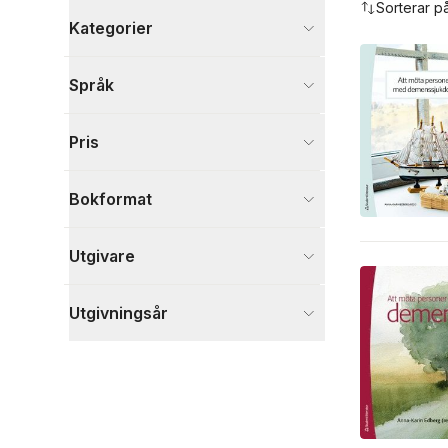
Sorterar p
Kategorier
Böcker
Språk
Medicin
2
Visa fler
Pris
Visa fler
Bokformat
Utgivare
Utgivningsår