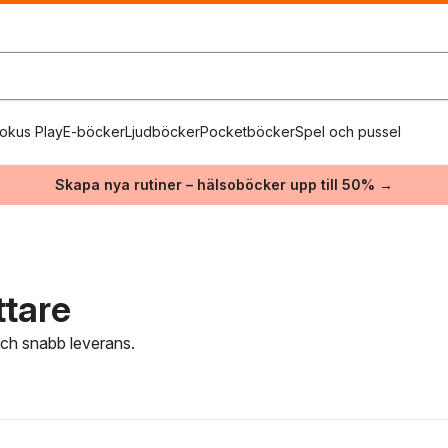
okus Play
E-böcker
Ljudböcker
Pocketböcker
Spel och pussel
Skapa nya rutiner – hälsoböcker upp till 50% →
ttare
 och snabb leverans.