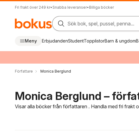
Fri frakt över 249 kr
•
Snabba leveranser
•
Billiga böcker
Sök bok, spel, pussel, penna...
Meny
Erbjudanden
Student
Topplistor
Barn & ungdom
B
Författare
Monica Berglund
Monica Berglund – förfa
Visar alla böcker från författaren . Handla med fri frakt
Hoppa över filtreringsmeny