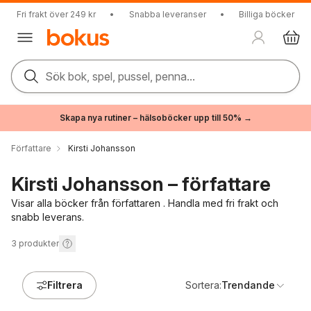
Fri frakt över 249 kr
•
Snabba leveranser
•
Billiga böcker
Sök bok, spel, pussel, penna...
Skapa nya rutiner – hälsoböcker upp till 50% →
Författare
Kirsti Johansson
Kirsti Johansson – författare
Visar alla böcker från författaren . Handla med fri frakt och
snabb leverans.
3
produkter
Filtrera
Sortera:
Trendande