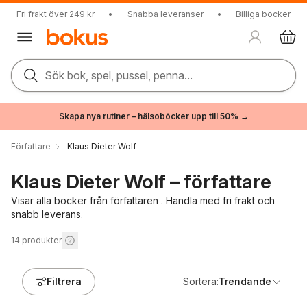
Fri frakt över 249 kr
•
Snabba leveranser
•
Billiga böcker
Sök bok, spel, pussel, penna...
Skapa nya rutiner – hälsoböcker upp till 50% →
Författare
Klaus Dieter Wolf
Klaus Dieter Wolf – författare
Visar alla böcker från författaren . Handla med fri frakt och
snabb leverans.
14
produkter
Filtrera
Sortera:
Trendande