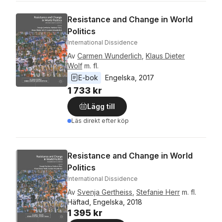
Resistance and Change in World
Politics
International Dissidence
Av
Carmen Wunderlich
,
Klaus Dieter
Wolf
m. fl.
E-bok
Engelska
, 
2017
1 733 kr
Lägg till
Läs direkt efter köp
Resistance and Change in World
Politics
International Dissidence
Av
Svenja Gertheiss
,
Stefanie Herr
m. fl.
Häftad, Engelska, 2018
1 395 kr