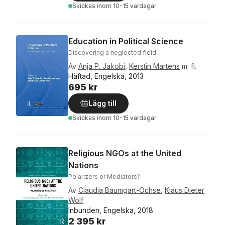
Skickas
inom 10-15 vardagar
Education in Political Science
Discovering a neglected field
Av
Anja P. Jakobi
,
Kerstin Martens
m. fl.
Häftad, Engelska, 2013
695 kr
Lägg till
Skickas
inom 10-15 vardagar
Religious NGOs at the United
Nations
Polarizers or Mediators?
Av
Claudia Baumgart-Ochse
,
Klaus Dieter
Wolf
Inbunden, Engelska, 2018
2 395 kr