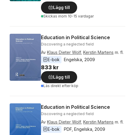
Lägg till
Skickas
inom 10-15 vardagar
Education in Political Science
Discovering a neglected field
Av
Klaus Dieter Wolf
,
Kerstin Martens
m. fl.
E-bok
Engelska
, 
2009
833 kr
Lägg till
Läs direkt efter köp
Education in Political Science
Discovering a neglected field
Av
Klaus Dieter Wolf
,
Kerstin Martens
m. fl.
E-bok
PDF
, 
Engelska
, 
2009