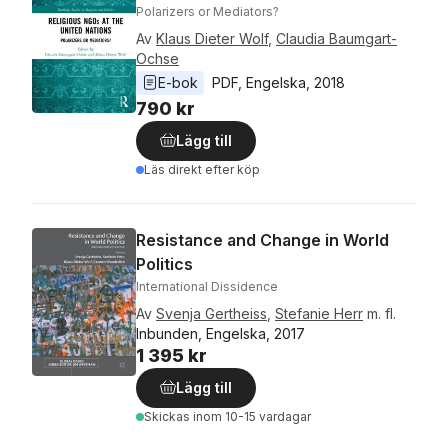
Polarizers or Mediators?
Av
Klaus Dieter Wolf
,
Claudia Baumgart-
Ochse
E-bok
PDF
, 
Engelska
, 
2018
790 kr
Lägg till
Läs direkt efter köp
Resistance and Change in World
Politics
International Dissidence
Av
Svenja Gertheiss
,
Stefanie Herr
m. fl.
Inbunden, Engelska, 2017
1 395 kr
Lägg till
Skickas
inom 10-15 vardagar