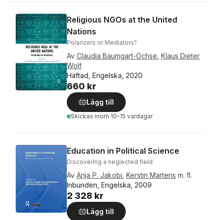
Religious NGOs at the United
Nations
Polarizers or Mediators?
Av
Claudia Baumgart-Ochse
,
Klaus Dieter
Wolf
Häftad, Engelska, 2020
660 kr
Lägg till
Skickas
inom 10-15 vardagar
Education in Political Science
Discovering a neglected field
Av
Anja P. Jakobi
,
Kerstin Martens
m. fl.
Inbunden, Engelska, 2009
2 328 kr
Lägg till