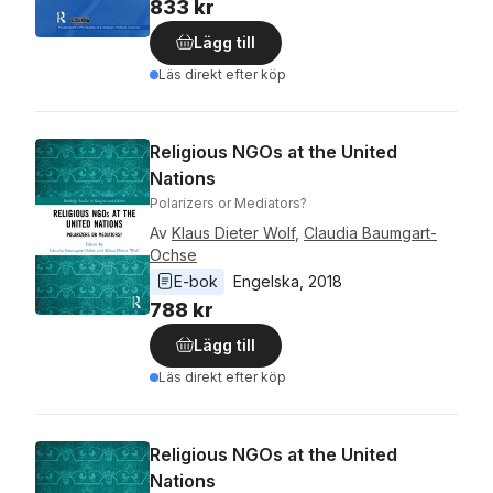
833 kr
Lägg till
Läs direkt efter köp
Religious NGOs at the United
Nations
Polarizers or Mediators?
Av
Klaus Dieter Wolf
,
Claudia Baumgart-
Ochse
E-bok
Engelska
, 
2018
788 kr
Lägg till
Läs direkt efter köp
Religious NGOs at the United
Nations