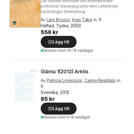
Der Wandel nationaler und internationaler
politischer Steuerung unter dem Leitbild der
nachhaltigen Entwicklung
Av
Lars Brozus
,
Ingo Take
m. fl.
Häftad, Tyska, 2003
556 kr
Lägg till
Skickas
inom 10-15 vardagar
Glänta 1(2012) Arktis
Av
Patricia Lorenzoni
,
Carina Keskitalo
m.
fl.
Svenska, 2012
85 kr
Lägg till
Skickas
inom 5-8 vardagar