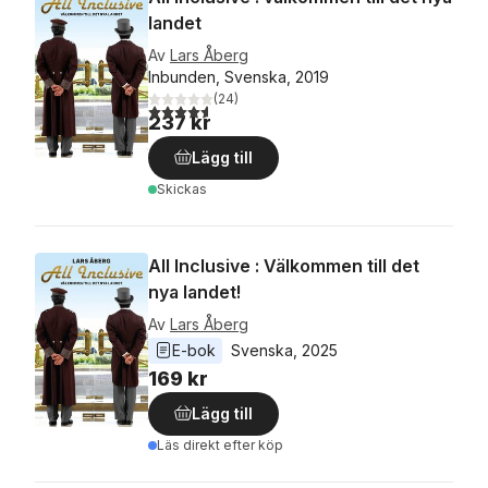
landet
Av
Lars Åberg
Inbunden, Svenska, 2019
(
24
)
4,6
utav 5 stjärnor. Totalt antal röster:
237 kr
Lägg till
Skickas
All Inclusive : Välkommen till det
nya landet!
Av
Lars Åberg
E-bok
Svenska
, 
2025
169 kr
Lägg till
Läs direkt efter köp