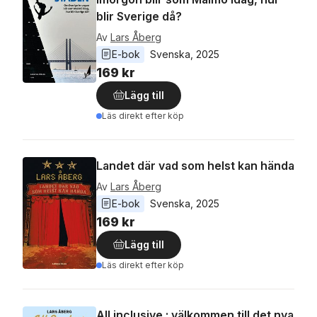
blir Sverige då?
Av
Lars Åberg
E-bok
Svenska
, 
2025
169 kr
Lägg till
Läs direkt efter köp
Landet där vad som helst kan hända
Av
Lars Åberg
E-bok
Svenska
, 
2025
169 kr
Lägg till
Läs direkt efter köp
All inclusive : välkommen till det nya