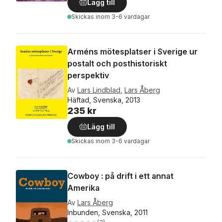
Lägg till
Skickas
inom 3-6 vardagar
Arméns mötesplatser i Sverige ur
postalt och posthistoriskt
perspektiv
Av
Lars Lindblad
,
Lars Åberg
Häftad, Svenska, 2013
235 kr
Lägg till
Skickas
inom 3-6 vardagar
Cowboy : på drift i ett annat
Amerika
Av
Lars Åberg
Inbunden, Svenska, 2011