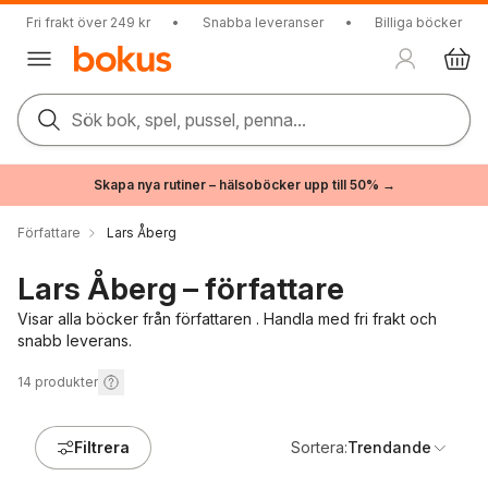
Fri frakt över 249 kr
•
Snabba leveranser
•
Billiga böcker
Sök bok, spel, pussel, penna...
Skapa nya rutiner – hälsoböcker upp till 50% →
Författare
Lars Åberg
Lars Åberg – författare
Visar alla böcker från författaren . Handla med fri frakt och
snabb leverans.
14
produkter
Filtrera
Sortera:
Trendande