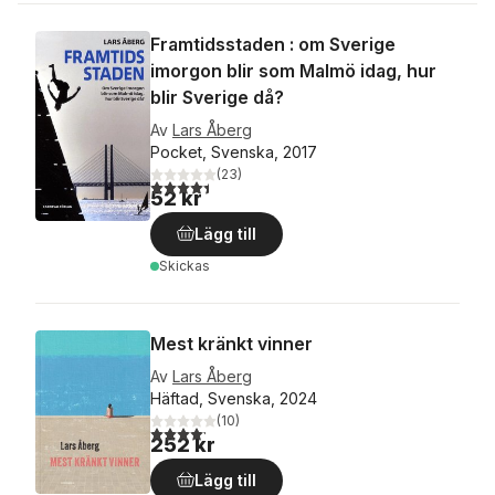
Framtidsstaden : om Sverige
imorgon blir som Malmö idag, hur
blir Sverige då?
Av
Lars Åberg
Pocket, Svenska, 2017
(
23
)
4,4
utav 5 stjärnor. Totalt antal röster:
52 kr
Lägg till
Skickas
Mest kränkt vinner
Av
Lars Åberg
Häftad, Svenska, 2024
(
10
)
4,2
utav 5 stjärnor. Totalt antal röster:
252 kr
Lägg till