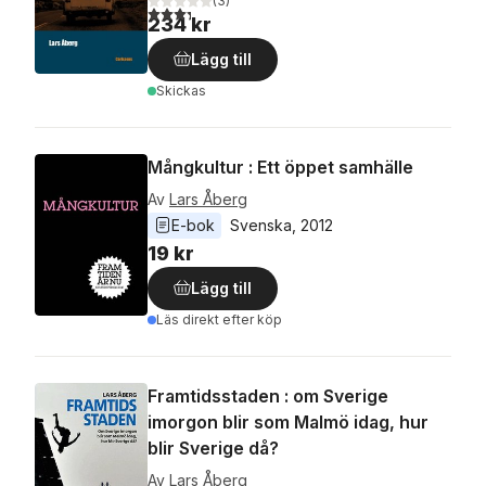
(
3
)
3,3
utav 5 stjärnor. Totalt antal röster:
234 kr
Lägg till
Skickas
Mångkultur : Ett öppet samhälle
Av
Lars Åberg
E-bok
Svenska
, 
2012
19 kr
Lägg till
Läs direkt efter köp
Framtidsstaden : om Sverige
imorgon blir som Malmö idag, hur
blir Sverige då?
Av
Lars Åberg