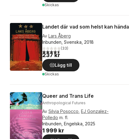
Skickas
Landet där vad som helst kan hända
Av
Lars Åberg
Inbunden, Svenska, 2018
(
33
)
4,6
utav 5 stjärnor. Totalt antal röster:
237 kr
Lägg till
Skickas
Queer and Trans Life
Anthropological Futures
Av
Silvia Posocco
,
EJ Gonzalez-
Polledo
m. fl.
Inbunden, Engelska, 2025
1 999 kr