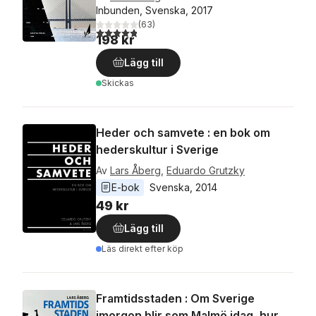
Inbunden, Svenska, 2017
(
63
)
4,8
utav 5 stjärnor. Totalt antal röster:
198 kr
Lägg till
Skickas
Heder och samvete : en bok om
hederskultur i Sverige
Av
Lars Åberg
,
Eduardo Grutzky
E-bok
Svenska
, 
2014
49 kr
Lägg till
Läs direkt efter köp
Framtidsstaden : Om Sverige
imorgon blir som Malmö idag, hur