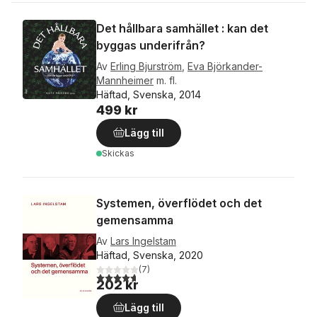
Det hållbara samhället : kan det
byggas underifrån?
Av
Erling Bjurström
,
Eva Björkander-
Mannheimer
m. fl.
Häftad, Svenska, 2014
499 kr
Lägg till
Skickas
Systemen, överflödet och det
gemensamma
Av
Lars Ingelstam
Häftad, Svenska, 2020
(
7
)
4,7
utav 5 stjärnor. Totalt antal röster:
202 kr
Lägg till