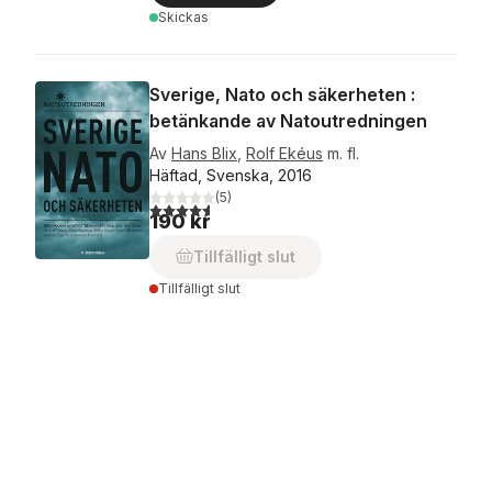
Skickas
Sverige, Nato och säkerheten :
betänkande av Natoutredningen
Av
Hans Blix
,
Rolf Ekéus
m. fl.
Häftad, Svenska, 2016
(
5
)
4,6
utav 5 stjärnor. Totalt antal röster:
190 kr
Tillfälligt slut
Tillfälligt slut