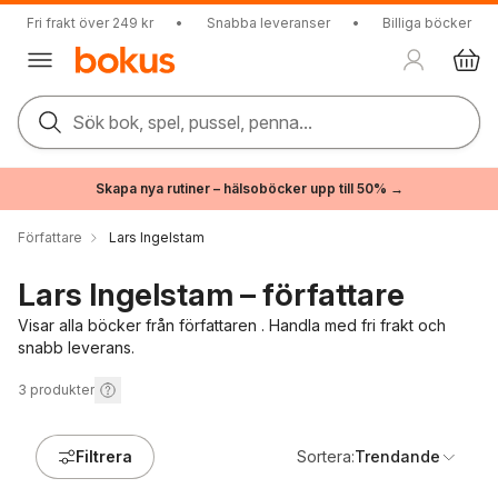
Fri frakt över 249 kr
•
Snabba leveranser
•
Billiga böcker
Sök bok, spel, pussel, penna...
Skapa nya rutiner – hälsoböcker upp till 50% →
Författare
Lars Ingelstam
Lars Ingelstam – författare
Visar alla böcker från författaren . Handla med fri frakt och
snabb leverans.
3
produkter
Filtrera
Sortera:
Trendande