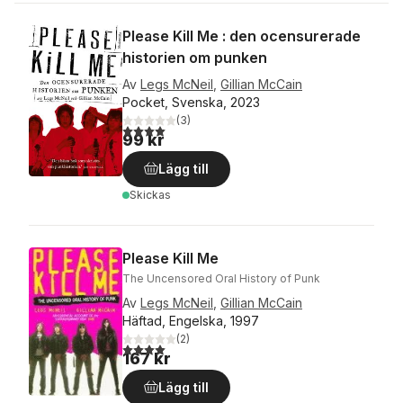
Please Kill Me : den ocensurerade
historien om punken
Av
Legs McNeil
,
Gillian McCain
Pocket, Svenska, 2023
(
3
)
4,0
utav 5 stjärnor. Totalt antal röster:
99 kr
Lägg till
Skickas
Please Kill Me
The Uncensored Oral History of Punk
Av
Legs McNeil
,
Gillian McCain
Häftad, Engelska, 1997
(
2
)
4,0
utav 5 stjärnor. Totalt antal röster:
167 kr
Lägg till