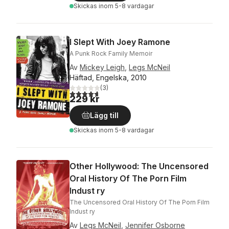
Skickas
inom 5-8 vardagar
I Slept With Joey Ramone
A Punk Rock Family Memoir
Av
Mickey Leigh
,
Legs McNeil
Häftad, Engelska, 2010
(
3
)
4,7
utav 5 stjärnor. Totalt antal röster:
229 kr
Lägg till
Skickas
inom 5-8 vardagar
Other Hollywood: The Uncensored
Oral History Of The Porn Film
Indust ry
The Uncensored Oral History Of The Porn Film
Indust ry
Av
Legs McNeil
,
Jennifer Osborne