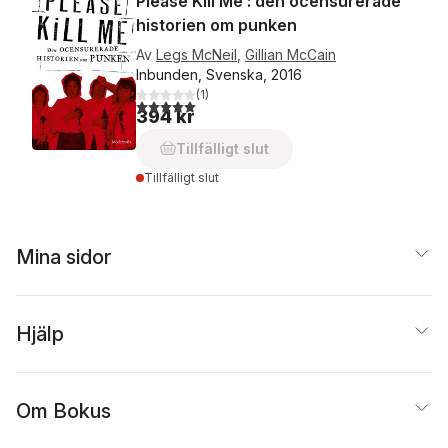
Please Kill Me : den ocensurerade
historien om punken
Av
Legs McNeil
,
Gillian McCain
Inbunden, Svenska, 2016
(
1
)
5,0
utav 5 stjärnor. Totalt antal röster:
394 kr
Tillfälligt slut
Tillfälligt slut
Mina sidor
Hjälp
Om Bokus