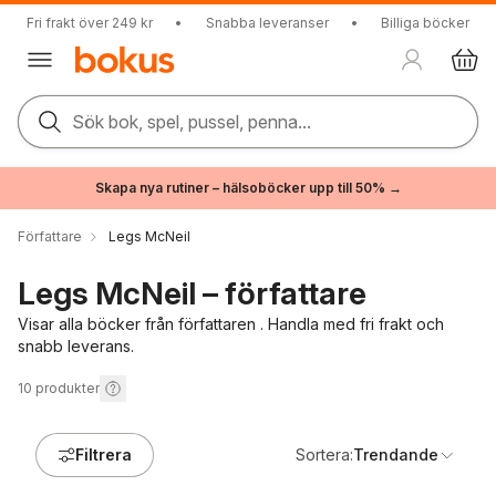
Fri frakt över 249 kr
•
Snabba leveranser
•
Billiga böcker
Sök bok, spel, pussel, penna...
Skapa nya rutiner – hälsoböcker upp till 50% →
Författare
Legs McNeil
Legs McNeil – författare
Visar alla böcker från författaren . Handla med fri frakt och
snabb leverans.
10
produkter
Filtrera
Sortera:
Trendande