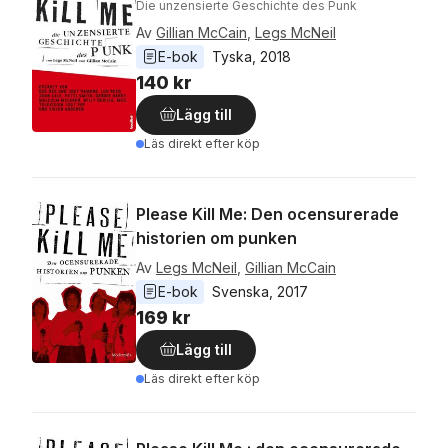
Die unzensierte Geschichte des Punk
Av
Gillian McCain
,
Legs McNeil
E-bok
Tyska
, 
2018
140 kr
Lägg till
Läs direkt efter köp
Please Kill Me: Den ocensurerade
historien om punken
Av
Legs McNeil
,
Gillian McCain
E-bok
Svenska
, 
2017
169 kr
Lägg till
Läs direkt efter köp