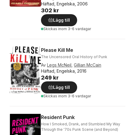
Häftad, Engelska, 2006
302 kr
Lägg till
Skickas
inom 3-6 vardagar
Please Kill Me
The Uncensored Oral History of Punk
Av
Legs McNeil
,
Gillian McCain
Häftad, Engelska, 2016
249 kr
Lägg till
Skickas
inom 3-6 vardagar
Resident Punk
How I Smoked, Drank, and Stumbled My Way
Through the '70s Punk Scene (and Beyond)