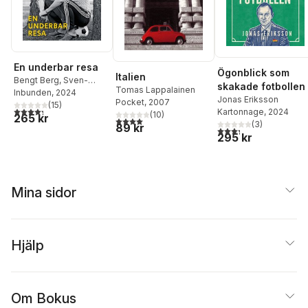
En underbar resa
Ögonblick som
Italien
Bengt Berg
,
Sven-
skakade fotbollen
Tomas Lappalainen
Göran "Svennis"
Inbunden
, 2024
Jonas Eriksson
Pocket
, 2007
Eriksson
(
15
)
4,3
utav 5 stjärnor. Totalt antal röster:
Kartonnage
, 2024
(
10
)
265 kr
4,0
utav 5 stjärnor. Totalt antal röster:
(
3
)
89 kr
3,3
utav 5 stjärnor. Tota
295 kr
Mina sidor
Hjälp
Om Bokus