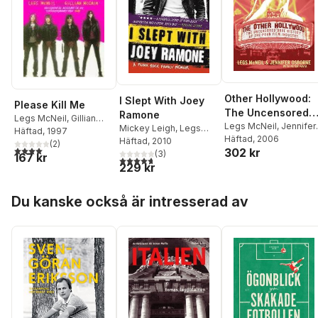
Other Hollywood:
I Slept With Joey
Please Kill Me
The Uncensored
Ramone
Legs McNeil
,
Gillian
Oral History Of Th
Legs McNeil
,
Jennifer
Mickey Leigh
,
Legs
McCain
Häftad
, 1997
Osborne
Häftad
, 2006
Porn Film Indust ry
McNeil
Häftad
, 2010
(
2
)
4,0
utav 5 stjärnor. Totalt antal röster:
302 kr
(
3
)
167 kr
4,7
utav 5 stjärnor. Totalt antal röster:
229 kr
Hoppa över listan
Du kanske också är intresserad av