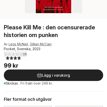
Please Kill Me : den ocensurerade
historien om punken
Av
Legs McNeil
,
Gillian McCain
Pocket, Svenska, 2023
(
3
)
4,0
utav 5 stjärnor. Totalt antal röster:
99 kr
Lägg i varukorg
Skickas
.
Fri frakt över 249 kr.
Fler format och utgåvor