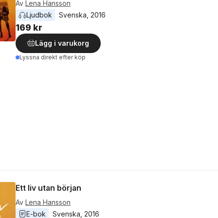
Av
Lena Hansson
Ljudbok
Svenska
, 
2016
169 kr
Lägg i varukorg
Lyssna direkt efter köp
Ett liv utan början
Av
Lena Hansson
E-bok
Svenska
, 
2016