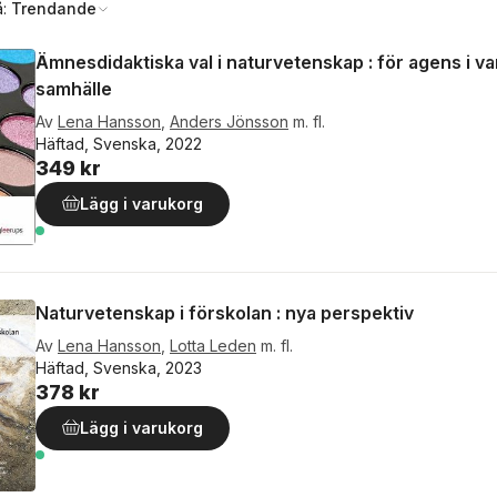
å:
Trendande
Ämnesdidaktiska val i naturvetenskap : för agens i v
samhälle
Av
Lena Hansson
,
Anders Jönsson
m. fl.
Häftad, Svenska, 2022
349 kr
Lägg i varukorg
Naturvetenskap i förskolan : nya perspektiv
Av
Lena Hansson
,
Lotta Leden
m. fl.
Häftad, Svenska, 2023
378 kr
Lägg i varukorg