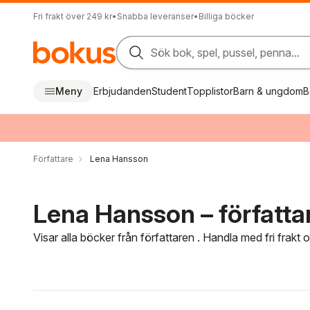
Fri frakt över 249 kr
•
Snabba leveranser
•
Billiga böcker
Sök bok, spel, pussel, penna...
Meny
Erbjudanden
Student
Topplistor
Barn & ungdom
B
Författare
Lena Hansson
Lena Hansson – författa
Visar alla böcker från författaren . Handla med fri frakt
Hoppa över filtreringsmeny