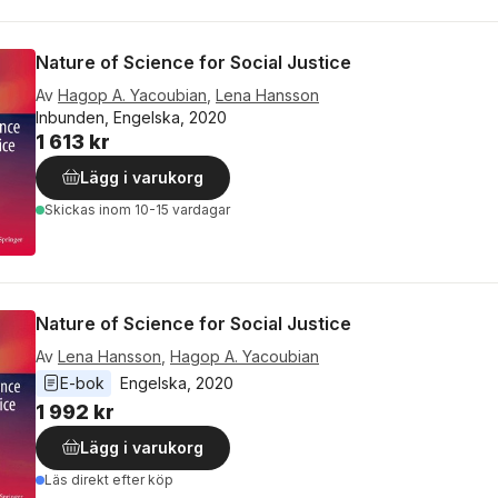
Nature of Science for Social Justice
Av
Hagop A. Yacoubian
,
Lena Hansson
Inbunden, Engelska, 2020
1 613 kr
Lägg i varukorg
Skickas
inom 10-15 vardagar
Nature of Science for Social Justice
Av
Lena Hansson
,
Hagop A. Yacoubian
E-bok
Engelska
, 
2020
1 992 kr
Lägg i varukorg
Läs direkt efter köp