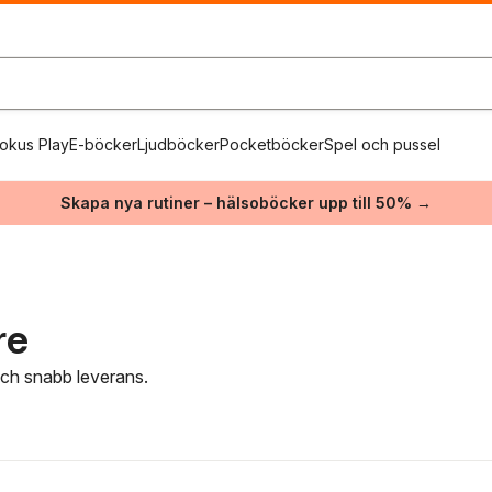
okus Play
E-böcker
Ljudböcker
Pocketböcker
Spel och pussel
Skapa nya rutiner – hälsoböcker upp till 50% →
re
 och snabb leverans.