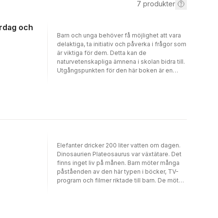
7
produkter
ardag och
Barn och unga behöver få möjlighet att vara
delaktiga, ta initiativ och påverka i frågor som
är viktiga för dem. Detta kan de
naturvetenskapliga ämnena i skolan bidra till.
Utgångspunkten för den här boken är en
undervisning som bidrar till elevernas
handlingsberedskap – agens – det vill säga
till deras möjligheter att förstå, ta ställning
och agera i sin vardag och i viktiga
samhällsfrågor. För att nå dit krävs en
förändring av den undervisning som
traditionellt bedrivits i de naturvetenskapliga
ämnena – både vad gäller ämnesinnehåll och
Elefanter dricker 200 liter vatten om dagen.
undervisningsformer. I
Dinosaurien Plateosaurus var växtätare. Det
boken Ämnesdidaktiska val i naturvetenskap
finns inget liv på månen. Barn möter många
– för agens i vardag och samhälle ges en
påståenden av den här typen i böcker, TV-
teoretisk bakgrund om naturvetenskapernas
program och filmer riktade till barn. De möter
didaktik samt ett antal konkreta exempel
många gånger sådana påståenden även i
hämtade från olika naturvetenskapliga
förskolan. Men hur vet man egentligen att
ämnen och olika delar av skolsystemet.
påståendena är sanna? Hur har man tagit reda
Bland annat diskuteras hur eleverna kan få en
på det? Vem har varit involverad? Och varför