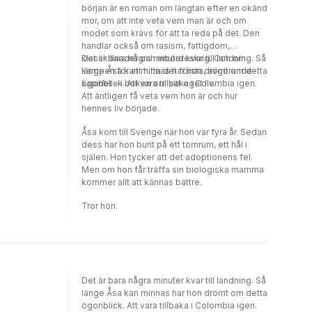
början är en roman om längtan efter en okänd
address NOS; what NOS-related content,
mor, om att inte veta vem man är och om
skills and attitudes form the basis when
modet som krävs för att ta reda på det. Den
aiming at SJ; and how school science can
handlar också om rasism, fattigdom,
address NOS for SJ. Through a set of
klasskillnader och inbördeskrig. Och om
Det är bara några minuter kvar till landning. Så
theoretical and empirical chapters, the
kampen för att hitta det första, avgörande
länge Åsa kan minnas har hon drömt om detta
authors suggest answers, but they also pose
kapitlet – i boken om sitt eget liv.
ögonblick. Att vara tillbaka i Colombia igen.
new questions on what NOS for SJ can mean,
Att äntligen få veta vem hon är och hur
and what issues need to be taken into
hennes liv började.
consideration in future research and
practice.Chapter “Nature of Science for
Åsa kom till Sverige när hon var fyra år. Sedan
Social Justice: Why, What and How?” is
dess har hon burit på ett tomrum, ett hål i
available open access under a Creative
själen. Hon tycker att det adoptionens fel.
Commons Attribution 4.0 International
Men om hon får träffa sin biologiska mamma
License via link.springer.com
kommer allt att kännas bättre.
Tror hon.
Det är bara några minuter kvar till landning. Så
länge Åsa kan minnas har hon drömt om detta
ögonblick. Att vara tillbaka i Colombia igen.