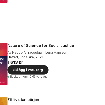
Nature of Science for Social Justice
Av
Hagop A. Yacoubian
,
Lena Hansson
Häftad, Engelska, 2021
1 613 kr
Lägg i varukorg
Skickas
inom 10-15 vardagar
Ett liv utan början