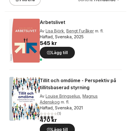
Arbetslivet
Av
Lisa Björk
,
Bengt Furåker
m. fl.
Häftad, Svenska, 2025
545 kr
Lägg till
Tillit och omdöme - Perspektiv på
tillitsbaserad styrning
Av
Louise Bringselius
,
Magnus
Adenskog
m. fl.
Häftad, Svenska, 2021
(
1
)
4,0
utav 5 stjärnor. Totalt antal röster:
470 kr
Lägg till