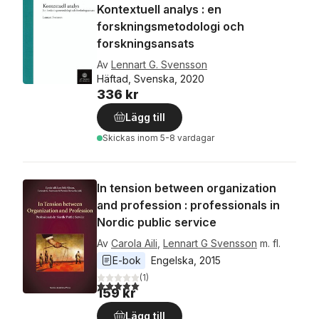
Kontextuell analys : en
forskningsmetodologi och
forskningsansats
Av
Lennart G. Svensson
Häftad, Svenska, 2020
336 kr
Lägg till
Skickas
inom 5-8 vardagar
In tension between organization
and profession : professionals in
Nordic public service
Av
Carola Aili
,
Lennart G Svensson
m. fl.
E-bok
Engelska
, 
2015
(
1
)
5,0
utav 5 stjärnor. Totalt antal röster:
159 kr
Lägg till