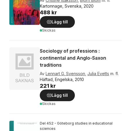
Av
Cristine Isaksson
,
Björn Blom
m. fl.
Kartonnage, Svenska, 2020
488 kr
Lägg till
Skickas
Sociology of professions :
continental and Anglo-Saxon
traditions
Av
Lennart G. Svensson
,
Julia Evetts
m. fl.
Häftad, Engelska, 2010
221 kr
Lägg till
Skickas
Del 452 - Göteborg studies in educational
sciences