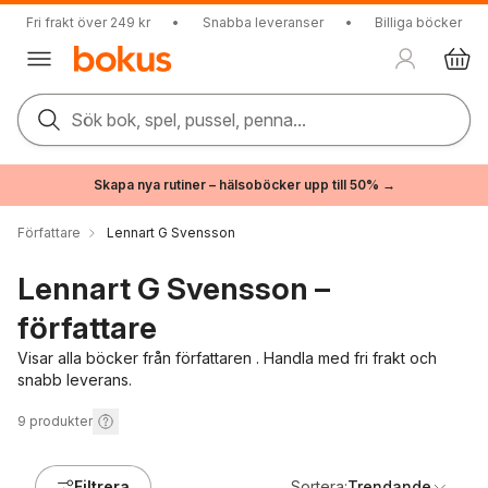
Fri frakt över 249 kr
•
Snabba leveranser
•
Billiga böcker
Sök bok, spel, pussel, penna...
Skapa nya rutiner – hälsoböcker upp till 50% →
Författare
Lennart G Svensson
Lennart G Svensson –
författare
Visar alla böcker från författaren . Handla med fri frakt och
snabb leverans.
9
produkter
Filtrera
Sortera:
Trendande