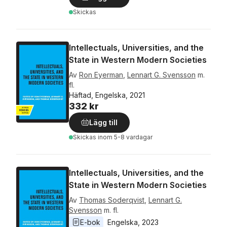
Skickas
Intellectuals, Universities, and the
State in Western Modern Societies
Av
Ron Eyerman
,
Lennart G. Svensson
m.
fl.
Häftad, Engelska, 2021
332 kr
Lägg till
Skickas
inom 5-8 vardagar
Intellectuals, Universities, and the
State in Western Modern Societies
Av
Thomas Soderqvist
,
Lennart G.
Svensson
m. fl.
E-bok
Engelska
, 
2023