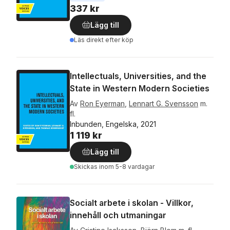
337 kr
Lägg till
Läs direkt efter köp
Intellectuals, Universities, and the
State in Western Modern Societies
Av
Ron Eyerman
,
Lennart G. Svensson
m.
fl.
Inbunden, Engelska, 2021
1 119 kr
Lägg till
Skickas
inom 5-8 vardagar
Socialt arbete i skolan - Villkor,
innehåll och utmaningar