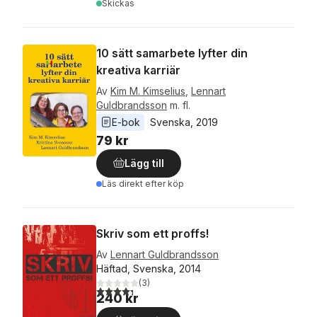
Skickas
10 sätt samarbete lyfter din
kreativa karriär
Av
Kim M. Kimselius
,
Lennart
Guldbrandsson
m. fl.
E-bok
Svenska
, 
2019
79 kr
Lägg till
Läs direkt efter köp
Skriv som ett proffs!
Av
Lennart Guldbrandsson
Häftad, Svenska, 2014
(
3
)
4,3
utav 5 stjärnor. Totalt antal röster:
240 kr