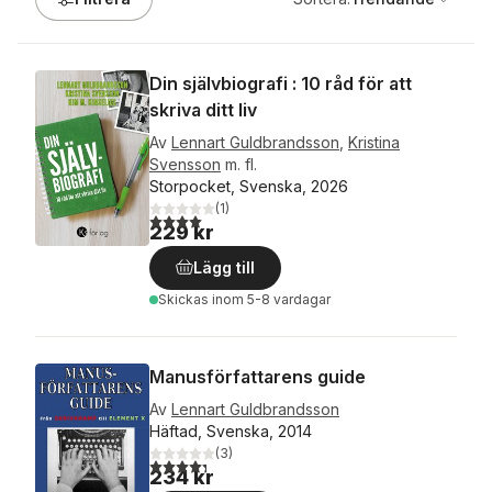
Din självbiografi : 10 råd för att
skriva ditt liv
Av
Lennart Guldbrandsson
,
Kristina
Svensson
m. fl.
Storpocket, Svenska, 2026
(
1
)
4,0
utav 5 stjärnor. Totalt antal röster:
229 kr
Lägg till
Skickas
inom 5-8 vardagar
Manusförfattarens guide
Av
Lennart Guldbrandsson
Häftad, Svenska, 2014
(
3
)
4,3
utav 5 stjärnor. Totalt antal röster:
234 kr