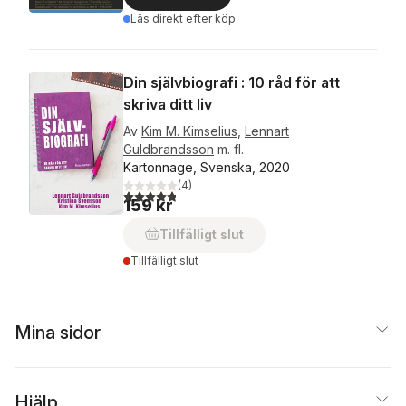
Läs direkt efter köp
Din självbiografi : 10 råd för att
skriva ditt liv
Av
Kim M. Kimselius
,
Lennart
Guldbrandsson
m. fl.
Kartonnage, Svenska, 2020
(
4
)
4,8
utav 5 stjärnor. Totalt antal röster:
159 kr
Tillfälligt slut
Tillfälligt slut
Mina sidor
Hjälp