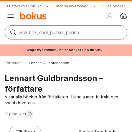
Fri frakt över 249 kr
•
Snabba leveranser
•
Billiga böcker
Sök bok, spel, pussel, penna...
Skapa nya rutiner – hälsoböcker upp till 50% →
Författare
Lennart Guldbrandsson
Lennart Guldbrandsson –
författare
Visar alla böcker från författaren . Handla med fri frakt och
snabb leverans.
12
produkter
Filtrera
Sortera:
Trendande