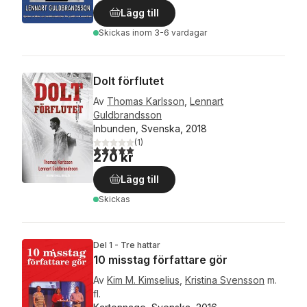
Lägg till
Skickas
inom 3-6 vardagar
Dolt förflutet
Av
Thomas Karlsson
,
Lennart
Guldbrandsson
Inbunden, Svenska, 2018
(
1
)
5,0
utav 5 stjärnor. Totalt antal röster:
270 kr
Lägg till
Skickas
Del 1 - Tre hattar
10 misstag författare gör
Av
Kim M. Kimselius
,
Kristina Svensson
m.
fl.