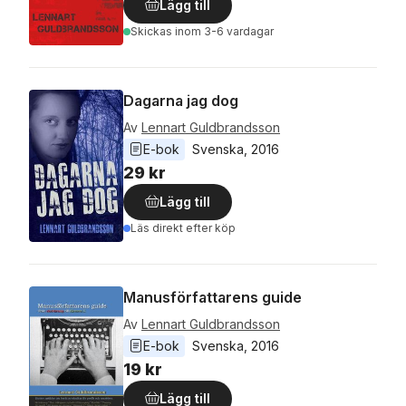
Lägg till
Skickas
inom 3-6 vardagar
Dagarna jag dog
Av
Lennart Guldbrandsson
E-bok
Svenska
, 
2016
29 kr
Lägg till
Läs direkt efter köp
Manusförfattarens guide
Av
Lennart Guldbrandsson
E-bok
Svenska
, 
2016
19 kr
Lägg till