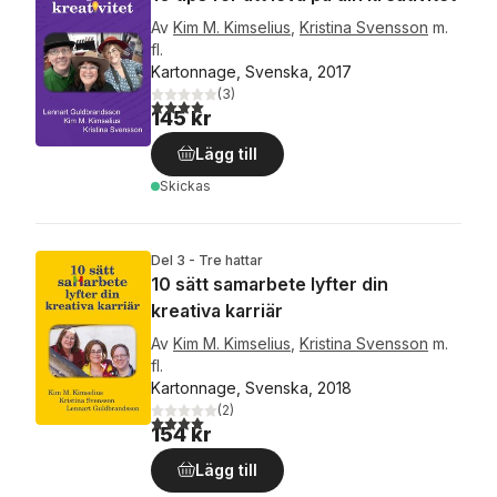
Av
Kim M. Kimselius
,
Kristina Svensson
m.
fl.
Kartonnage, Svenska, 2017
(
3
)
4,0
utav 5 stjärnor. Totalt antal röster:
145 kr
Lägg till
Skickas
Del 3 - Tre hattar
10 sätt samarbete lyfter din
kreativa karriär
Av
Kim M. Kimselius
,
Kristina Svensson
m.
fl.
Kartonnage, Svenska, 2018
(
2
)
4,0
utav 5 stjärnor. Totalt antal röster:
154 kr
Lägg till