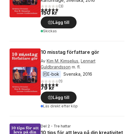
Kartonnage, Svenska, 2016
(
3
)
5,0
utav 5 stjärnor. Totalt antal röster:
150 kr
Lägg till
Skickas
10 misstag författare gör
Av
Kim M. Kimselius
,
Lennart
Guldbrandsson
m. fl.
E-bok
Svenska
, 
2016
(
1
)
5,0
utav 5 stjärnor. Totalt antal röster:
79 kr
Lägg till
Läs direkt efter köp
Del 2 - Tre hattar
10 tips för att leva på din kreativitet