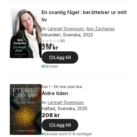
En ovanlig fågel : berättelser ur mitt
liv
Av
Lennart Svensson
,
Ann Zacharias
Inbunden, Svenska, 2022
(
8
)
3,3
utav 5 stjärnor. Totalt antal röster:
219 kr
Lägg till
Skickas
Del 1 - Ett rike utan like
Äldre tiden
Av
Lennart Svensson
Häftad, Svenska, 2025
208 kr
Lägg till
Skickas
inom 5-8 vardagar