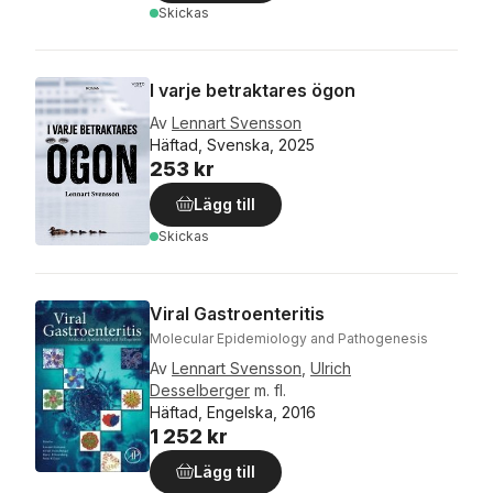
Skickas
I varje betraktares ögon
Av
Lennart Svensson
Häftad, Svenska, 2025
253 kr
Lägg till
Skickas
Viral Gastroenteritis
Molecular Epidemiology and Pathogenesis
Av
Lennart Svensson
,
Ulrich
Desselberger
m. fl.
Häftad, Engelska, 2016
1 252 kr
Lägg till