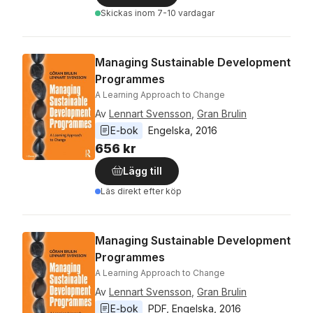
Skickas
inom 7-10 vardagar
Managing Sustainable Development
Programmes
A Learning Approach to Change
Av
Lennart Svensson
,
Gran Brulin
E-bok
Engelska
, 
2016
656 kr
Lägg till
Läs direkt efter köp
Managing Sustainable Development
Programmes
A Learning Approach to Change
Av
Lennart Svensson
,
Gran Brulin
E-bok
PDF
, 
Engelska
, 
2016