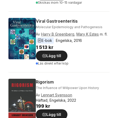
Skickas
inom 10-15 vardagar
Viral Gastroenteritis
Molecular Epidemiology and Pathogenesis
Av
Harry B Greenberg
,
Mary K Estes
m. fl.
E-bok
Engelska
, 
2016
1 513 kr
Lägg till
Läs direkt efter köp
Rigorism
The Influence of Willpower Upon History
Av
Lennart Svensson
Häftad, Engelska, 2022
199 kr
Lägg till