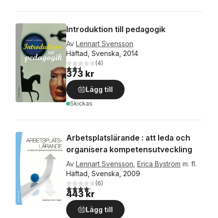
Introduktion till pedagogik
Av
Lennart Svensson
Häftad, Svenska, 2014
(
4
)
2,5
utav 5 stjärnor. Totalt antal röster:
373 kr
Lägg till
Skickas
Arbetsplatslärande : att leda och
organisera kompetensutveckling
Av
Lennart Svensson
,
Erica Byström
m. fl.
Häftad, Svenska, 2009
(
6
)
4,2
utav 5 stjärnor. Totalt antal röster:
443 kr
Lägg till