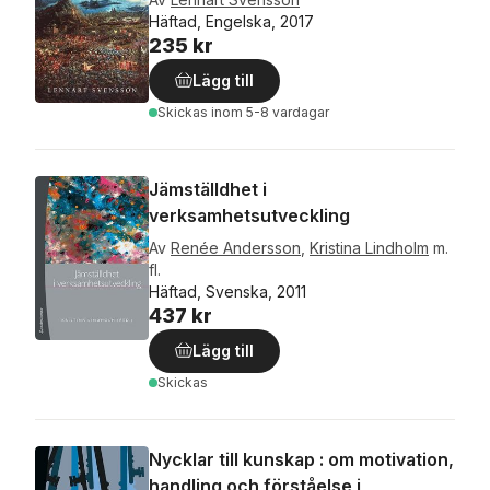
Häftad, Engelska, 2017
235 kr
Lägg till
Skickas
inom 5-8 vardagar
Jämställdhet i
verksamhetsutveckling
Av
Renée Andersson
,
Kristina Lindholm
m.
fl.
Häftad, Svenska, 2011
437 kr
Lägg till
Skickas
Nycklar till kunskap : om motivation,
handling och förståelse i