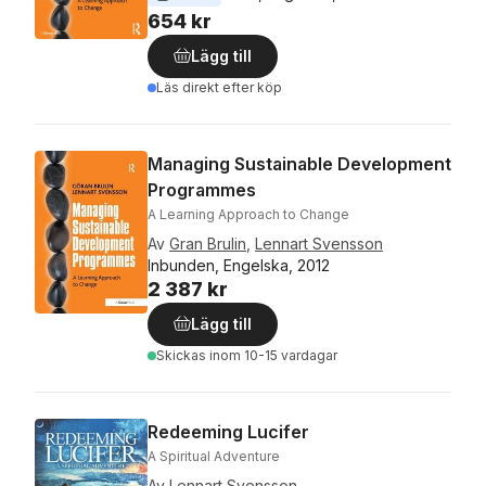
654 kr
Lägg till
Läs direkt efter köp
Managing Sustainable Development
Programmes
A Learning Approach to Change
Av
Gran Brulin
,
Lennart Svensson
Inbunden, Engelska, 2012
2 387 kr
Lägg till
Skickas
inom 10-15 vardagar
Redeeming Lucifer
A Spiritual Adventure
Av
Lennart Svensson