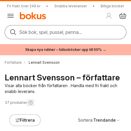
Fri frakt över 249 kr
•
Snabba leveranser
•
Billiga böcker
Sök bok, spel, pussel, penna...
Skapa nya rutiner – hälsoböcker upp till 50% →
Författare
Lennart Svensson
Lennart Svensson – författare
Visar alla böcker från författaren . Handla med fri frakt och
snabb leverans.
37
produkter
Filtrera
Sortera:
Trendande