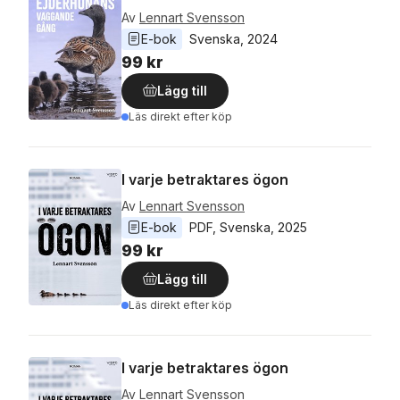
Av
Lennart Svensson
E-bok
Svenska
, 
2024
99 kr
Lägg till
Läs direkt efter köp
I varje betraktares ögon
Av
Lennart Svensson
E-bok
PDF
, 
Svenska
, 
2025
99 kr
Lägg till
Läs direkt efter köp
I varje betraktares ögon
Av
Lennart Svensson