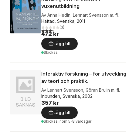
vuxenutbildning
Av
Anna Hedin
,
Lennart Svensson
m. fl.
Häftad, Svenska, 2011
(
3
)
3,3
utav 5 stjärnor. Totalt antal röster:
472 kr
Lägg till
Skickas
Interaktiv forskning – för utveckling
av teori och praktik.
Av
Lennart Svensson
,
Göran Brulin
m. fl.
Inbunden, Svenska, 2002
357 kr
Lägg till
Skickas
inom 5-8 vardagar