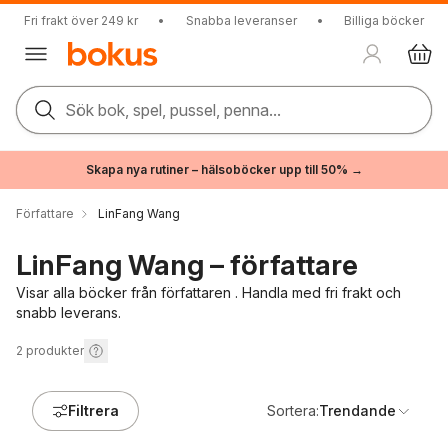
Fri frakt över 249 kr
•
Snabba leveranser
•
Billiga böcker
Sök bok, spel, pussel, penna...
Skapa nya rutiner – hälsoböcker upp till 50% →
Författare
LinFang Wang
LinFang Wang – författare
Visar alla böcker från författaren . Handla med fri frakt och
snabb leverans.
2
produkter
Filtrera
Sortera:
Trendande