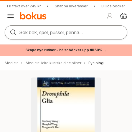
Fri frakt över 249 kr
•
Snabba leveranser
•
Billiga böcker
Sök bok, spel, pussel, penna...
Skapa nya rutiner – hälsoböcker upp till 50% →
Medicin
Medicin: icke kliniska discipliner
Fysiologi