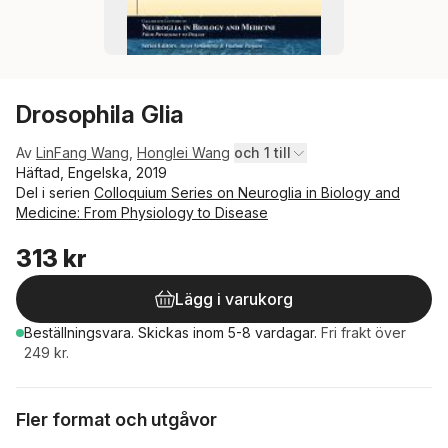
Drosophila Glia
Av
LinFang Wang
,
Honglei Wang
och 1 till
Häftad, Engelska, 2019
Del i serien
Colloquium Series on Neuroglia in Biology and
Medicine: From Physiology to Disease
313 kr
Lägg i varukorg
Beställningsvara.
Skickas
inom 5-8 vardagar
.
Fri frakt över
249 kr.
Fler format och utgåvor