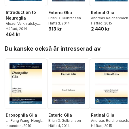
Introduction to
Enteric Glia
Retinal Glia
Neuroglia
Brian D. Gulbransen
Andreas Reichenbach
,
Häftad
, 2014
Andreas Bringmann
Häftad
, 2015
Alexei Verkhratsky
,
913 kr
2 440 kr
Vladimir Parpura
Häftad
, 2014
464 kr
Hoppa över listan
Du kanske också är intresserad av
Drosophila Glia
Enteric Glia
Retinal Glia
LinFang Wang
,
Honglei
Brian D. Gulbransen
Andreas Reichenbach
,
Wang
Inbunden
,
Margaret S. Ho
, 2019
Häftad
, 2014
Andreas Bringmann
Häftad
, 2015