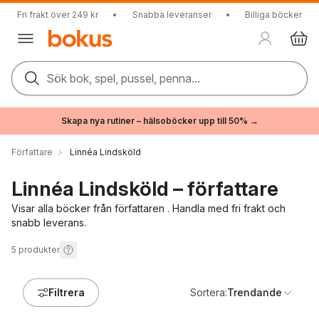
Fri frakt över 249 kr
•
Snabba leveranser
•
Billiga böcker
Sök bok, spel, pussel, penna...
Skapa nya rutiner – hälsoböcker upp till 50% →
Författare
Linnéa Lindsköld
Linnéa Lindsköld – författare
Visar alla böcker från författaren . Handla med fri frakt och
snabb leverans.
5
produkter
Filtrera
Sortera:
Trendande