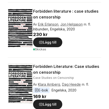
Forbidden literature : case studies
on censorship
Av
Erik Erlanson
,
Jon Helgason
m. fl.
Inbunden, Engelska, 2020
230 kr
Lägg till
Skickas
Forbidden Literature: Case studies
on censorship
Case Studies on Censorship
Av
Klara Arnberg
,
Dag Heede
m. fl.
E-bok
Engelska
, 
2020
169 kr
Lägg till