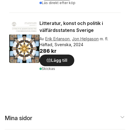
Läs direkt efter köp
Litteratur, konst och politik i
välfärdsstatens Sverige
Av
Erik Erlanson
,
Jon Helgason
m. fl.
Häftad, Svenska, 2024
286 kr
Lägg till
Skickas
Mina sidor