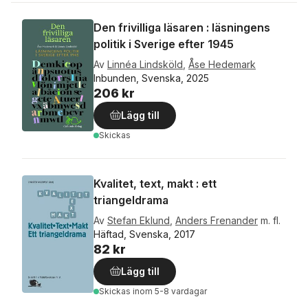
Den frivilliga läsaren : läsningens
politik i Sverige efter 1945
Av
Linnéa Lindsköld
,
Åse Hedemark
Inbunden, Svenska, 2025
206 kr
Lägg till
Skickas
Kvalitet, text, makt : ett
triangeldrama
Av
Stefan Eklund
,
Anders Frenander
m. fl.
Häftad, Svenska, 2017
82 kr
Lägg till
Skickas
inom 5-8 vardagar