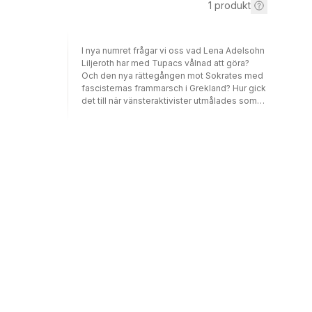
1
produkt
I nya numret frågar vi oss vad Lena Adelsohn
Liljeroth har med Tupacs vålnad att göra?
Och den nya rättegången mot Sokrates med
fascisternas frammarsch i Grekland? Hur gick
det till när vänsteraktivister utmålades som
det verkliga hotet efter Breiviks dåd? Vad ska
man göra med alla saker och ting på Europas
museer? Hur många ord säger en bild?