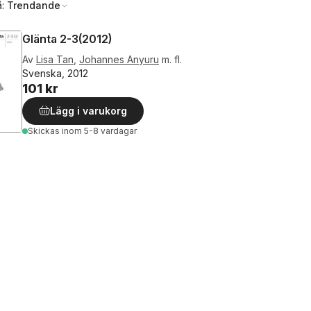
å:
Trendande
Glänta 2-3(2012)
Av
Lisa Tan
,
Johannes Anyuru
m. fl.
Svenska, 2012
101 kr
Lägg i varukorg
Skickas
inom 5-8 vardagar