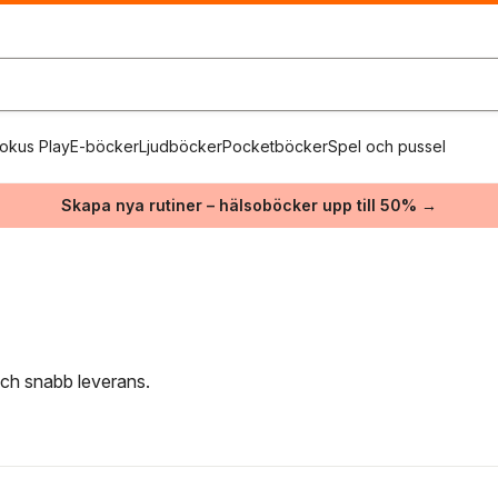
okus Play
E-böcker
Ljudböcker
Pocketböcker
Spel och pussel
Skapa nya rutiner – hälsoböcker upp till 50% →
 och snabb leverans.