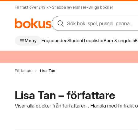
Fri frakt över 249 kr
•
Snabba leveranser
•
Billiga böcker
Sök bok, spel, pussel, penna...
Meny
Erbjudanden
Student
Topplistor
Barn & ungdom
B
Författare
Lisa Tan
Lisa Tan – författare
Visar alla böcker från författaren . Handla med fri frakt
Hoppa över filtreringsmeny