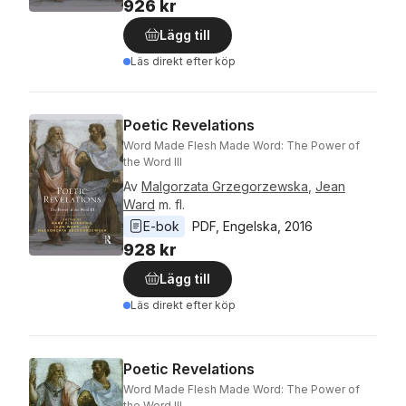
926 kr
Lägg till
Läs direkt efter köp
Poetic Revelations
Word Made Flesh Made Word: The Power of
the Word III
Av
Malgorzata Grzegorzewska
,
Jean
Ward
m. fl.
E-bok
PDF
, 
Engelska
, 
2016
928 kr
Lägg till
Läs direkt efter köp
Poetic Revelations
Word Made Flesh Made Word: The Power of
the Word III