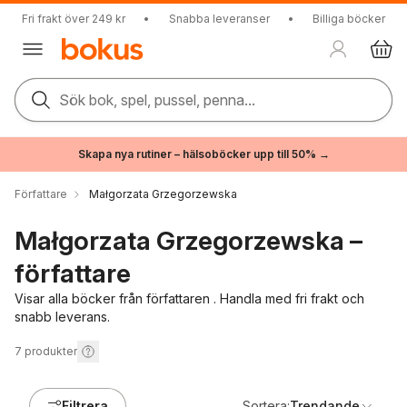
Fri frakt över 249 kr
•
Snabba leveranser
•
Billiga böcker
Sök bok, spel, pussel, penna...
Skapa nya rutiner – hälsoböcker upp till 50% →
Författare
Małgorzata Grzegorzewska
Małgorzata Grzegorzewska –
författare
Visar alla böcker från författaren . Handla med fri frakt och
snabb leverans.
7
produkter
Filtrera
Sortera:
Trendande