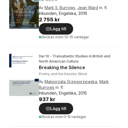
Av
Mark S. Burrows
,
Jean Ward
m. fl.
Inbunden, Engelska, 2016
2 755 kr
Lägg till
Skickas
inom 10-15 vardagar
Del 10 - Transatlantic Studies in British and
North American Culture
Breaking the Silence
Poetry and the Kenotic Word
Av
Malgorzata Grzegorzewska
,
Mark
Burrows
m. fl.
Inbunden, Engelska, 2015
937 kr
Lägg till
Skickas
inom 5-8 vardagar