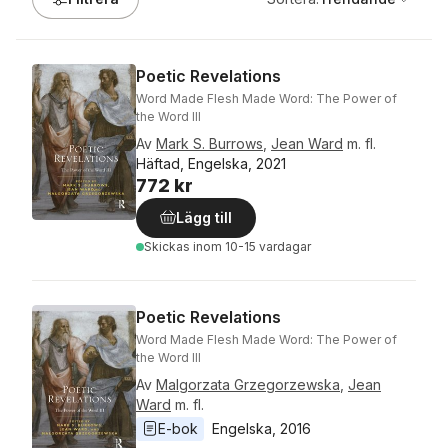
Poetic Revelations
Word Made Flesh Made Word: The Power of
the Word III
Av
Mark S. Burrows
,
Jean Ward
m. fl.
Häftad, Engelska, 2021
772 kr
Lägg till
Skickas
inom 10-15 vardagar
Poetic Revelations
Word Made Flesh Made Word: The Power of
the Word III
Av
Malgorzata Grzegorzewska
,
Jean
Ward
m. fl.
E-bok
Engelska
, 
2016