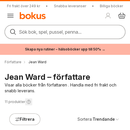
Fri frakt över 249 kr
•
Snabba leveranser
•
Billiga böcker
Sök bok, spel, pussel, penna...
Skapa nya rutiner – hälsoböcker upp till 50% →
Författare
Jean Ward
Jean Ward – författare
Visar alla böcker från författaren . Handla med fri frakt och
snabb leverans.
11
produkter
Filtrera
Sortera:
Trendande