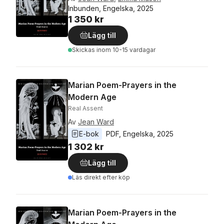
Inbunden, Engelska, 2025
1 350 kr
Lägg till
Skickas
inom 10-15 vardagar
Marian Poem-Prayers in the
Modern Age
Real Assent
Av
Jean Ward
E-bok
PDF
, 
Engelska
, 
2025
1 302 kr
Lägg till
Läs direkt efter köp
Marian Poem-Prayers in the