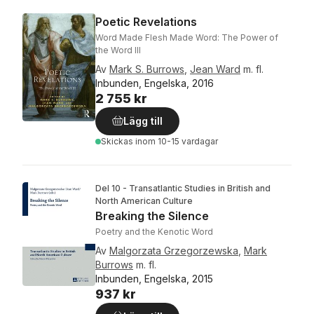
Poetic Revelations
Word Made Flesh Made Word: The Power of
the Word III
Av
Mark S. Burrows
,
Jean Ward
m. fl.
Inbunden, Engelska, 2016
2 755 kr
Lägg till
Skickas
inom 10-15 vardagar
Del 10 - Transatlantic Studies in British and
North American Culture
Breaking the Silence
Poetry and the Kenotic Word
Av
Malgorzata Grzegorzewska
,
Mark
Burrows
m. fl.
Inbunden, Engelska, 2015
937 kr