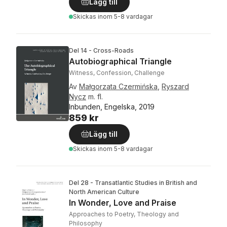
Lägg till
Skickas
inom 5-8 vardagar
Del 14 - Cross-Roads
Autobiographical Triangle
Witness, Confession, Challenge
Av
Małgorzata Czermińska
,
Ryszard
Nycz
m. fl.
Inbunden, Engelska, 2019
859 kr
Lägg till
Skickas
inom 5-8 vardagar
Del 28 - Transatlantic Studies in British and
North American Culture
In Wonder, Love and Praise
Approaches to Poetry, Theology and
Philosophy