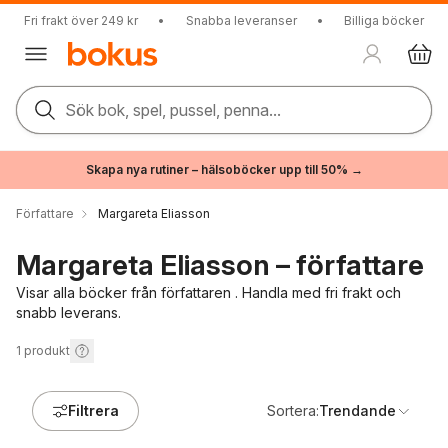
Fri frakt över 249 kr
•
Snabba leveranser
•
Billiga böcker
Sök bok, spel, pussel, penna...
Skapa nya rutiner – hälsoböcker upp till 50% →
Författare
Margareta Eliasson
Margareta Eliasson – författare
Visar alla böcker från författaren . Handla med fri frakt och
snabb leverans.
1
produkt
Filtrera
Sortera:
Trendande