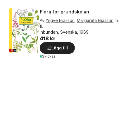
Flora för grundskolan
Av
Yngve Eliasson
,
Margareta Eliasson
m.
fl.
Inbunden, Svenska, 1989
418 kr
Lägg till
Skickas