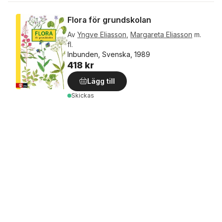
Flora för grundskolan
Av
Yngve Eliasson
,
Margareta Eliasson
m.
fl.
Inbunden, Svenska, 1989
418 kr
Lägg till
Skickas