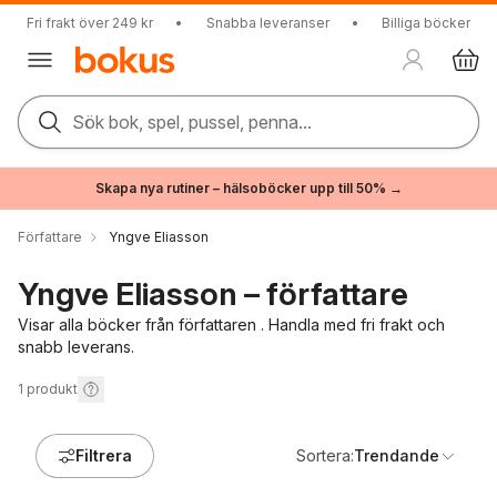
Fri frakt över 249 kr
•
Snabba leveranser
•
Billiga böcker
Sök bok, spel, pussel, penna...
Skapa nya rutiner – hälsoböcker upp till 50% →
Författare
Yngve Eliasson
Yngve Eliasson – författare
Visar alla böcker från författaren . Handla med fri frakt och
snabb leverans.
1
produkt
Filtrera
Sortera:
Trendande