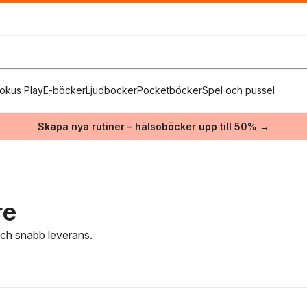
okus Play
E-böcker
Ljudböcker
Pocketböcker
Spel och pussel
Skapa nya rutiner – hälsoböcker upp till 50% →
re
 och snabb leverans.