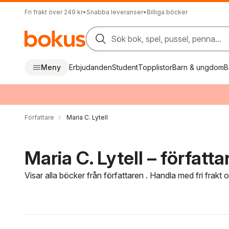
Fri frakt över 249 kr
•
Snabba leveranser
•
Billiga böcker
Sök bok, spel, pussel, penna...
Meny
Erbjudanden
Student
Topplistor
Barn & ungdom
B
Författare
Maria C. Lytell
Maria C. Lytell – författa
Visar alla böcker från författaren . Handla med fri frakt
Hoppa över filtreringsmeny