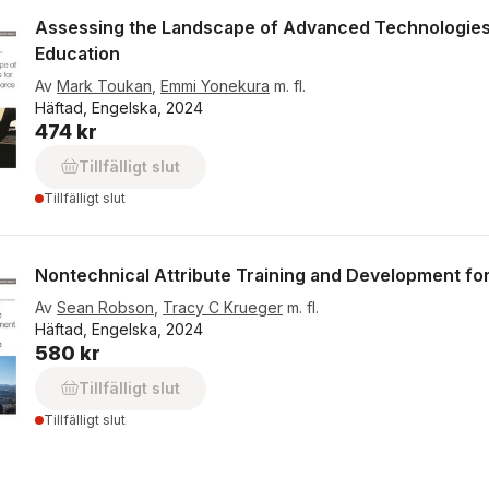
Assessing the Landscape of Advanced Technologies f
Education
Av
Mark Toukan
,
Emmi Yonekura
m. fl.
Häftad, Engelska, 2024
474 kr
Tillfälligt slut
Tillfälligt slut
Nontechnical Attribute Training and Development for
Av
Sean Robson
,
Tracy C Krueger
m. fl.
Häftad, Engelska, 2024
580 kr
Tillfälligt slut
Tillfälligt slut