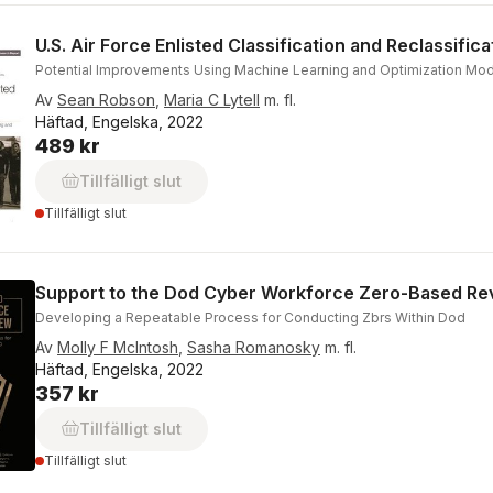
U.S. Air Force Enlisted Classification and Reclassifica
Potential Improvements Using Machine Learning and Optimization Mo
Av
Sean Robson
,
Maria C Lytell
m. fl.
Häftad, Engelska, 2022
489 kr
Tillfälligt slut
Tillfälligt slut
Support to the Dod Cyber Workforce Zero-Based Re
Developing a Repeatable Process for Conducting Zbrs Within Dod
Av
Molly F McIntosh
,
Sasha Romanosky
m. fl.
Häftad, Engelska, 2022
357 kr
Tillfälligt slut
Tillfälligt slut