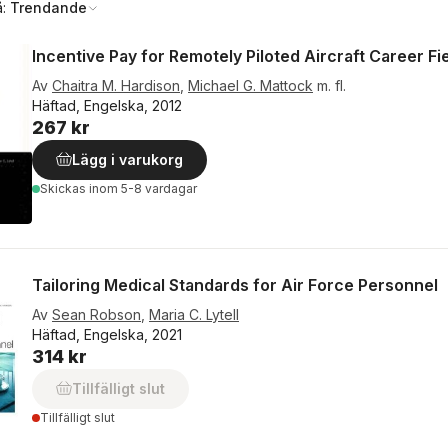
å:
Trendande
Incentive Pay for Remotely Piloted Aircraft Career Fi
Av
Chaitra M. Hardison
,
Michael G. Mattock
m. fl.
Häftad, Engelska, 2012
267 kr
Lägg i varukorg
Skickas
inom 5-8 vardagar
Tailoring Medical Standards for Air Force Personnel
Av
Sean Robson
,
Maria C. Lytell
Häftad, Engelska, 2021
314 kr
Tillfälligt slut
Tillfälligt slut