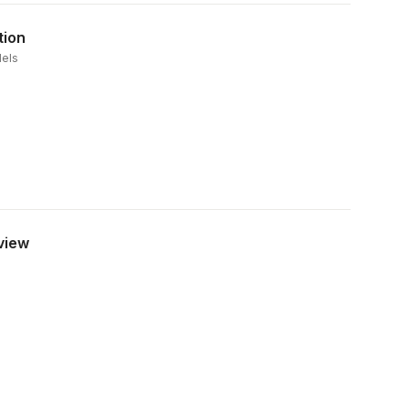
tion
dels
view