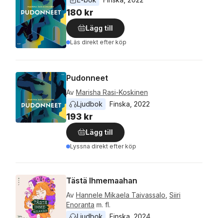
180 kr
Lägg till
Läs direkt efter köp
Pudonneet
Av
Marisha Rasi-Koskinen
Ljudbok
Finska
, 
2022
193 kr
Lägg till
Lyssna direkt efter köp
Tästä Ihmemaahan
Av
Hannele Mikaela Taivassalo
,
Siiri
Enoranta
m. fl.
Ljudbok
Finska
, 
2024