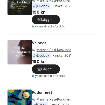
Av
Marisha Rasi-Koskinen
Ljudbok
Finska
, 
2021
190 kr
Lägg till
Lyssna direkt efter köp
Valheet
Av
Marisha Rasi-Koskinen
Ljudbok
Finska
, 
2021
190 kr
Lägg till
Lyssna direkt efter köp
Pudonneet
Av
Marisha Rasi-Koskinen
E-bok
Finska
, 
2022