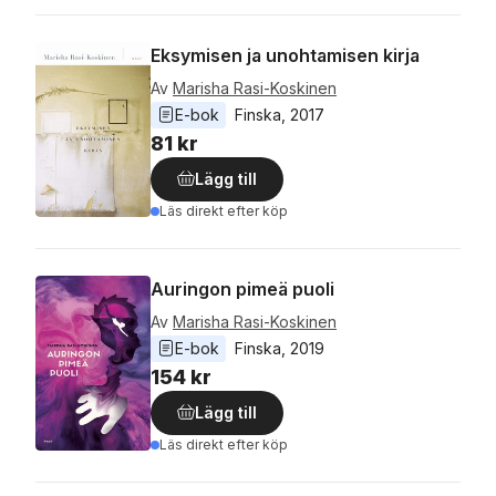
Eksymisen ja unohtamisen kirja
Av
Marisha Rasi-Koskinen
E-bok
Finska
, 
2017
81 kr
Lägg till
Läs direkt efter köp
Auringon pimeä puoli
Av
Marisha Rasi-Koskinen
E-bok
Finska
, 
2019
154 kr
Lägg till
Läs direkt efter köp