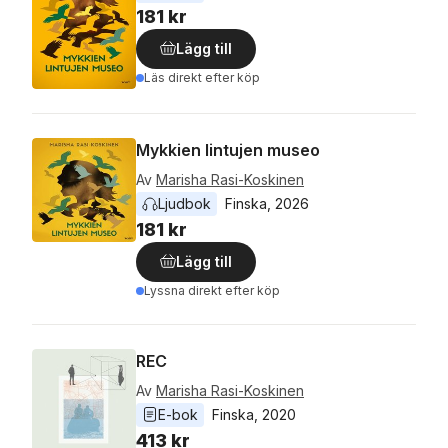
181 kr
Lägg till
Läs direkt efter köp
Mykkien lintujen museo
Av
Marisha Rasi-Koskinen
Ljudbok
Finska
, 
2026
181 kr
Lägg till
Lyssna direkt efter köp
REC
Av
Marisha Rasi-Koskinen
E-bok
Finska
, 
2020
413 kr