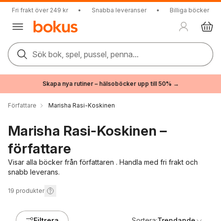
Fri frakt över 249 kr
•
Snabba leveranser
•
Billiga böcker
Sök bok, spel, pussel, penna...
Skapa nya rutiner – hälsoböcker upp till 50% →
Författare
Marisha Rasi-Koskinen
Marisha Rasi-Koskinen –
författare
Visar alla böcker från författaren . Handla med fri frakt och
snabb leverans.
19
produkter
Filtrera
Sortera:
Trendande