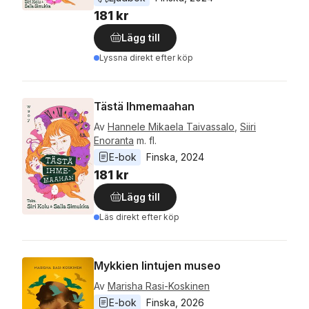
181 kr
Lägg till
Lyssna direkt efter köp
Tästä Ihmemaahan
Av
Hannele Mikaela Taivassalo
,
Siiri
Enoranta
m. fl.
E-bok
Finska
, 
2024
181 kr
Lägg till
Läs direkt efter köp
Mykkien lintujen museo
Av
Marisha Rasi-Koskinen
E-bok
Finska
, 
2026