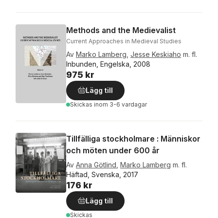
Methods and the Medievalist
Current Approaches in Medieval Studies
Av
Marko Lamberg
,
Jesse Keskiaho
m. fl.
Inbunden, Engelska, 2008
975 kr
Lägg till
Skickas
inom 3-6 vardagar
Tillfälliga stockholmare : Människor
och möten under 600 år
Av
Anna Götlind
,
Marko Lamberg
m. fl.
Häftad, Svenska, 2017
176 kr
Lägg till
Skickas