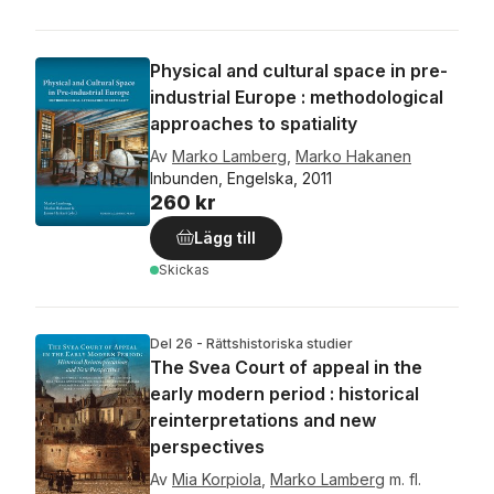
Physical and cultural space in pre-
industrial Europe : methodological
approaches to spatiality
Av
Marko Lamberg
,
Marko Hakanen
Inbunden, Engelska, 2011
260 kr
Lägg till
Skickas
Del 26 - Rättshistoriska studier
The Svea Court of appeal in the
early modern period : historical
reinterpretations and new
perspectives
Av
Mia Korpiola
,
Marko Lamberg
m. fl.