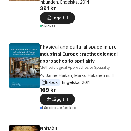
Inbunden, Engelska, 2014
391 kr
Lägg till
Skickas
Physical and cultural space in pre-
industrial Europe : methodological
approaches to spatiality
Methodological Approaches to Spatiality
Av
Janne Haikari
,
Marko Hakanen
m. fl.
E-bok
Engelska
, 
2011
169 kr
Lägg till
Läs direkt efter köp
Noitaäiti