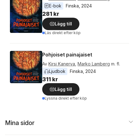
E-bok
Finska
, 
2024
281 kr
Lägg till
Läs direkt efter köp
Pohjoiset painajaiset
Av
Kirsi Kanerva
,
Marko Lamberg
m. fl.
Ljudbok
Finska
, 
2024
311 kr
Lägg till
Lyssna direkt efter köp
Mina sidor