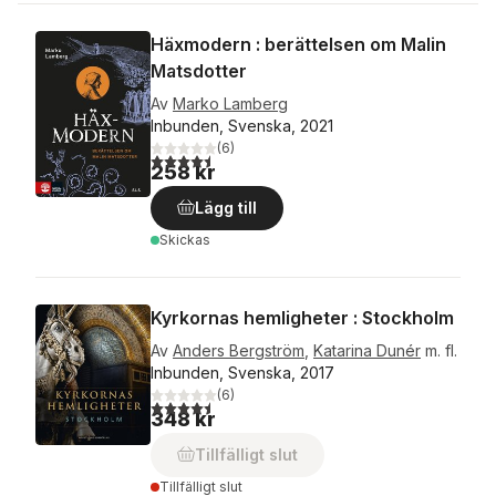
Häxmodern : berättelsen om Malin
Matsdotter
Av
Marko Lamberg
Inbunden, Svenska, 2021
(
6
)
4,5
utav 5 stjärnor. Totalt antal röster:
258 kr
Lägg till
Skickas
Kyrkornas hemligheter : Stockholm
Av
Anders Bergström
,
Katarina Dunér
m. fl.
Inbunden, Svenska, 2017
(
6
)
4,5
utav 5 stjärnor. Totalt antal röster:
348 kr
Tillfälligt slut
Tillfälligt slut