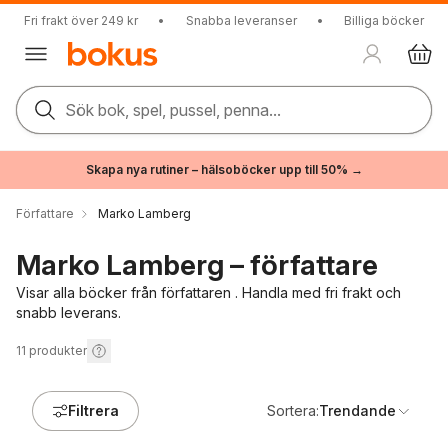
Fri frakt över 249 kr
•
Snabba leveranser
•
Billiga böcker
Sök bok, spel, pussel, penna...
Skapa nya rutiner – hälsoböcker upp till 50% →
Författare
Marko Lamberg
Marko Lamberg – författare
Visar alla böcker från författaren . Handla med fri frakt och
snabb leverans.
11
produkter
Filtrera
Sortera:
Trendande